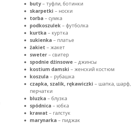
buty
– туфли, ботинки
skarpetki
– носки
torba
– сумка
podkoszulek
– футболка
kurtka
– куртка
sukienka
– платье
żakiet
– жакет
sweter
– свитер
spodnie dżinsowe
– джинсы
kostium damski
– женский костюм
koszula
– рубашка
czapka, szalik, rękawiczki
– шапка, шарф,
перчатки
bluzka
– блузка
и
spódnica
– юбка
krawat
– галстук
marynarka
– пиджак