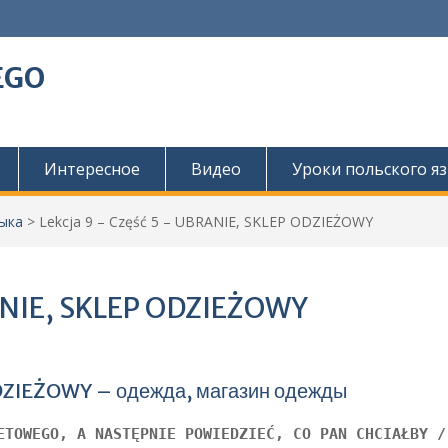
EGO
Интересное
Видео
Уроки польского я
зыка
>
Lekcja 9 – Część 5 – UBRANIE, SKLEP ODZIEŻOWY
RANIE, SKLEP ODZIEŻOWY
ZIEŻOWY – одежда, магазин одежды
ETOWEGO, A NASTĘPNIE POWIEDZIEĆ, CO PAN CHCIAŁBY /