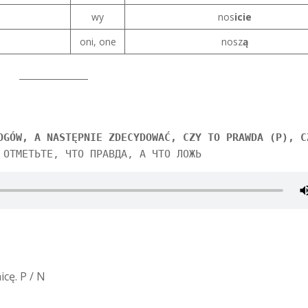
wy
nos
icie
oni, one
nosz
ą
OGÓW, A NASTĘPNIE ZDECYDOWAĆ, CZY TO PRAWDA (P), C
ОТМЕТЬТЕ, ЧТО ПРАВДА, А ЧТО ЛОЖЬ
cę. P / N