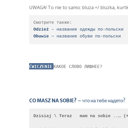
UWAGA! To nie to samo: bluza =/ bluzka, kurtk
Odzież 
– название одежды по-польски
Obuwie
 — название обуви по-польски
ĆWICZENIE
КАКОЕ СЛОВО ЛИШНЕЕ?
CO MASZ NA SOBIE?
– что на тебе надето?
Dzisiaj \ Teraz   mam na sobie ..… (