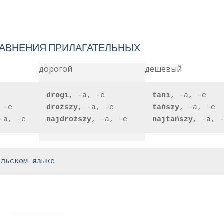
РАВНЕНИЯ ПРИЛАГАТЕЛЬНЫХ
дорогой
дешевый
drogi
, -a, -e
tani
, -a, -e
 -e
droższy
, -a, -e
tańszy
, -a, -e
-a, -e
najdroższy
, -a, -e
najtańszy
, -a, 
ольском языке