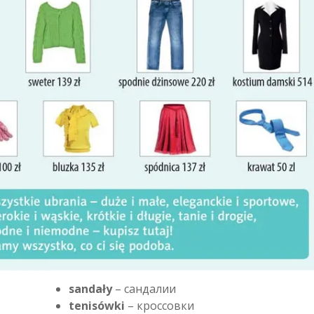
sandały
– сандалии
tenisówki
– кроссовки