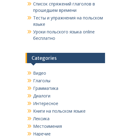
Список спряжений глаголов в
прошедшем времени
Тесты и упражнения на польском
языке
Уроки польского языка online
бесплатно
Categories
Видео
Глаголы
Грамматика
Диалоги
Интересное
Книги на польском языке
Лексика
Местоимения
Наречие