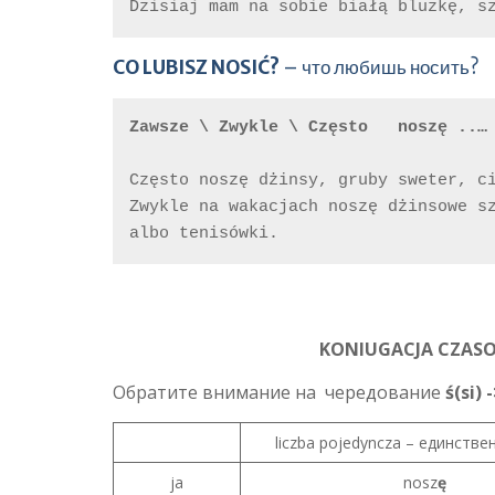
Dzisiaj mam na sobie białą bluzkę, s
CO LUBISZ NOSIĆ?
– что любишь носить?
Zawsze \ Zwykle \ Często   noszę ..…
Często noszę dżinsy, gruby sweter, ci
Zwykle na wakacjach noszę dżinsowe sz
albo tenisówki.
KONIUGACJA CZASO
Обратите внимание на чередование
ś(si) 
liczba pojedyncza – единстве
ja
nosz
ę