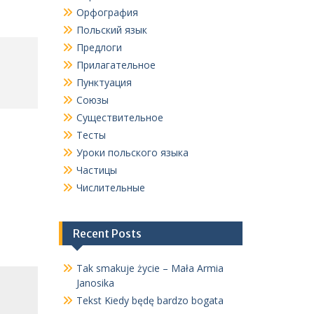
Орфография
Польский язык
Предлоги
Прилагательное
Пунктуация
Союзы
Существительное
Тесты
Уроки польского языка
Частицы
Числительные
Recent Posts
Tak smakuje życie – Mała Armia
Janosika
Tekst Kiedy będę bardzo bogata