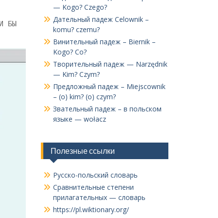
— Kogo? Czego?
Дательный падеж Celownik –
И БЫ
komu? czemu?
Винительный падеж – Biernik –
Kogo? Co?
Творительный падеж — Narzędnik
— Kim? Czym?
Предложный падеж – Miejscownik
– (o) kim? (o) czym?
Звательный падеж – в польском
языке — wołacz
Полезные ссылки
Русско-польский словарь
Сравнительные степени
прилагательных — словарь
https://pl.wiktionary.org/