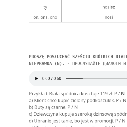
ty
nos
isz
on, ona, ono
nos
i
PROSZĘ POSŁUCHAĆ SZEŚCIU KRÓTKICH DIAL
NIEPRAWDA (N).
- ПРОСЛУШАЙТЕ ДИАЛОГИ И 
Przykład: Biała spódnica kosztuje 119 zł. P /
N
a) Klient chce kupić zielony podkoszulek. P / N
b) Buty są czarne. P / N
c) Dziewczyna kupuje szeroką dżinsową spódni
d) Ubranie jest tanie, bo jest w promocji. P / N