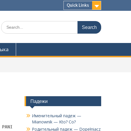
Quick Links
Search
for:
зыка
Падежи
Именительный падеж —
Mianownik — Kto? Co?
 PANI
Родительный падеж — Dopełniacz