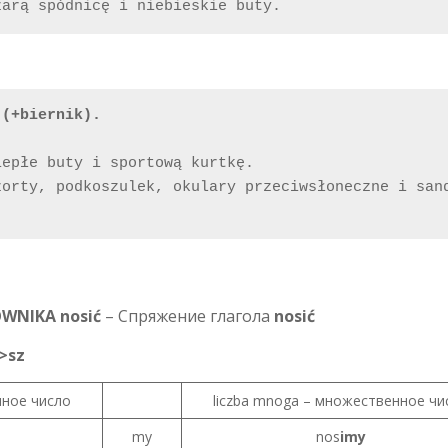
zarą spódnicę i niebieskie buty.
 (+biernik).
epłe buty i sportową kurtkę.

orty, podkoszulek, okulary przeciwsłoneczne i sand
WNIKA nosić
– Спряжение глагола
nosić
->sz
нное число
liczba mnoga – множественное чи
my
nos
imy