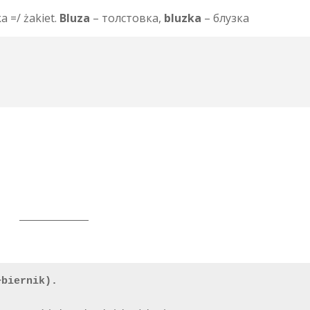
a =/ żakiet.
Bluza
– толстовка,
bluzka
– блузка
+biernik).