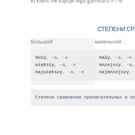
e) Klient nie kupuje tego garnituru. P / N
СТЕПЕНИ С
большой
маленький
duży
, -a, -e
mały
, -a, -e
większy
, -a, -e
mniejszy
, -a,
największy
, -a, -e
najmniejszy
, 
Степени сравнения прилагательных в п