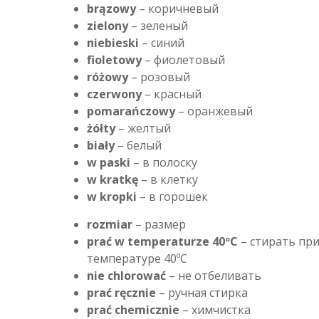
brązowy
– коричневый
zielony
– зеленый
niebieski
– синий
fioletowy
– фиолетовый
różowy
– розовый
czerwony
– красный
pomarańczowy
– оранжевый
żółty
– желтый
biały
– белый
w paski
– в полоску
w kratkę
– в клетку
w kropki
– в горошек
rozmiar
– размер
prać w temperaturze 40ºC
– стирать пр
температуре 40ºC
nie chlorować
– не отбеливать
prać ręcznie
– ручная стирка
prać chemicznie
– химчистка