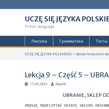
Skip
to
content
UCZĘ SIĘ JĘZYKA POLSKI
Polish language
Лексика
Грамматика
Тесты
UCZĘ SIĘ JĘZYKA POLSKIEGO
>
Уроки польского я
Lekcja 9 – Część 5 – UB
17.05.2023
Ирина
UBRANIE, SKLEP OD
PROSZĘ PRZECZYTAĆ OFERTĘ SKLEPU INTERN