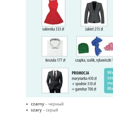
czarny
– черный
szary
– серый