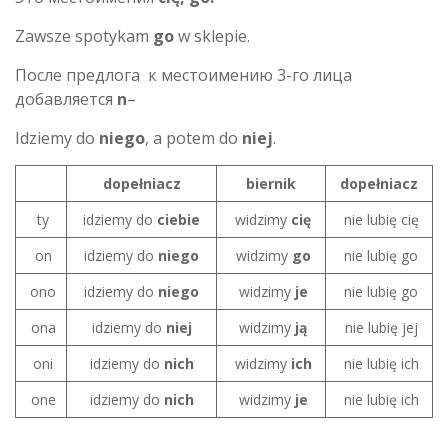
Zawsze spotykam
go
w sklepie.
После предлога к местоимению 3-го лица
добавляется
n
–
Idziemy do
niego
, a potem do
niej
.
dopełniacz
biernik
dopełniacz
ty
idziemy do
ciebie
widzimy
cię
nie lubię cię
on
idziemy do
niego
widzimy
go
nie lubię go
ono
idziemy do
niego
widzimy
je
nie lubię go
ona
idziemy do
niej
widzimy
ją
nie lubię jej
oni
idziemy do
nich
widzimy
ich
nie lubię ich
one
idziemy do
nich
widzimy
je
nie lubię ich