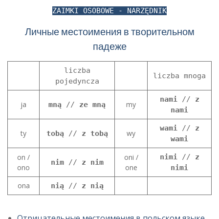
ZAIMKI OSOBOWE - NARZĘDNIK
Личные местоимения в творительном
падеже
liczba
liczba mnoga
pojedyncza
nami
//
z
ja
my
mną
//
ze mną
nami
wami
//
z
ty
wy
tobą
//
z tobą
wami
on /
oni /
nimi
//
z
nim
//
z nim
ono
one
nimi
ona
nią
//
z nią
Отрицательные местоимения в польском языке