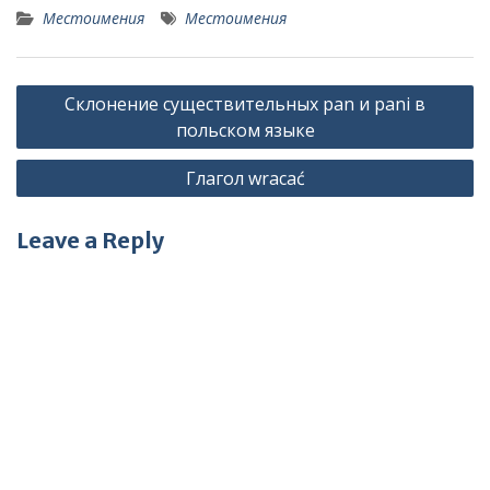
Местоимения
Местоимения
Post
Склонение существительных pan и pani в
navigation
польском языке
Глагол wracać
Leave a Reply