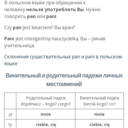
В польском языке при обращении к
человеку
нельзя употреблять Вы
. Нужно
говорить
pan
или
pani
.
Czy
pan
jest lekarzem? Вы врач?
Pani
jest inteligentną nauczycielką. Вы – умная
учительница.
Склонение существительных pan и pani в польском
языке
Винительный и родительный падежи личных
местоимений
Родительный падеж
Винительный падеж
dopełniacz – kogo? czego?
biernik kogo? co?
ja
mnie
mnie
ty
ciebie, cię
ciebie, cię