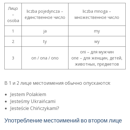
Лицо
liczba pojedyncza –
liczba mnoga –
–
единственное число
множественное число
osoba
1
ja
my
2
ty
wy
oni – для мужчин
3
on / ona / ono
one – для женщин, детей,
животных, предметов
В 1 и 2 лице местоимения обычно опускаются:
Jestem Polakiem
Jesteśmy Ukraińcami
Jesteście Chińczykami?
Употребление местоимений во втором лице