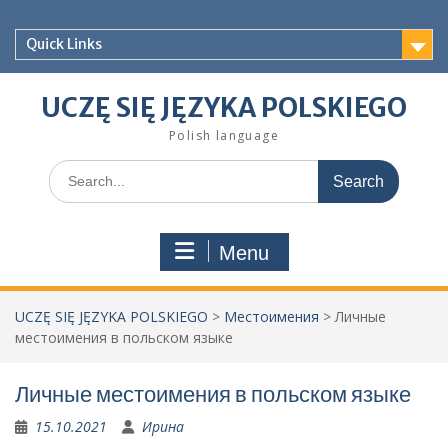
Skip
to
Quick Links
content
UCZĘ SIĘ JĘZYKA POLSKIEGO
Polish language
Search
for:
Menu
UCZĘ SIĘ JĘZYKA POLSKIEGO
>
Местоимения
>
Личные
местоимения в польском языке
Личные местоимения в польском языке
15.10.2021
Ирина