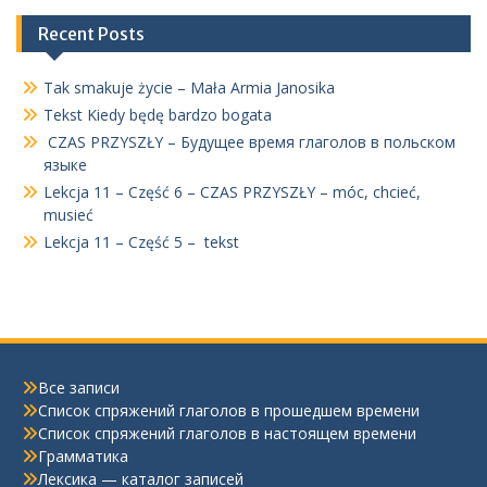
Recent Posts
Tak smakuje życie – Mała Armia Janosika
Tekst Kiedy będę bardzo bogata
CZAS PRZYSZŁY – Будущее время глаголов в польском
языке
Lekcja 11 – Część 6 – CZAS PRZYSZŁY – móc, chcieć,
musieć
Lekcja 11 – Część 5 – tekst
Все записи
Список спряжений глаголов в прошедшем времени
Список спряжений глаголов в настоящем времени
Грамматика
Лексика — каталог записей