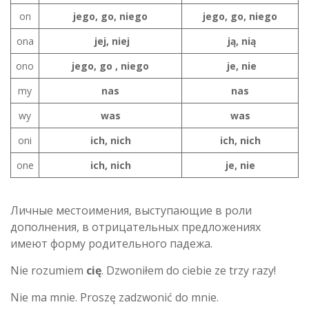
on
jego, go, niego
jego, go, niego
ona
jej, niej
ją, nią
ono
jego, go , niego
je, nie
my
nas
nas
wy
was
was
oni
ich, nich
ich, nich
one
ich, nich
je, nie
Личные местоимения, выступающие в роли
дополнения, в отрицательных предложениях
имеют форму родительного падежа.
Nie rozumiem
cię
. Dzwoniłem do ciebie ze trzy razy!
Nie ma mnie. Proszę zadzwonić do mnie.