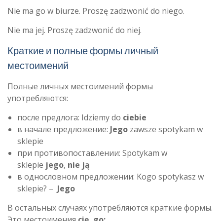
Nie ma go w biurze. Proszę zadzwonić do niego.
Nie ma jej. Proszę zadzwonić do niej.
Краткие и полные формы личный
местоимений
Полные личных местоимений формы
употребляются:
после предлога: Idziemy do
ciebie
в начале предложение:
Jego
zawsze spotykam w
sklepie
при противопоставлении: Spotykam w
sklepie
jego
,
nie ją
в однословном предложении: Kogo spotykasz w
sklepie? –
Jego
В остальных случаях употребляются краткие формы.
Это местоимения
cię, go: