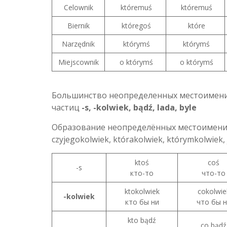
Celownik
któremuś
któremuś
Biernik
któregoś
które
Narzędnik
którymś
którymś
Miejscownik
o którymś
o którymś
Большинство неопределенных местоимени
частиц
-s, -kolwiek, bądź, lada, byle
Образование неопределённых местоимени
czyjegokolwiek, którakolwiek, którymkolwiek, 
ktoś
coś
-s
кто-то
что-то
ktokolwiek
cokolwie
-kolwiek
кто бы ни
что бы н
kto bądź
co bądź