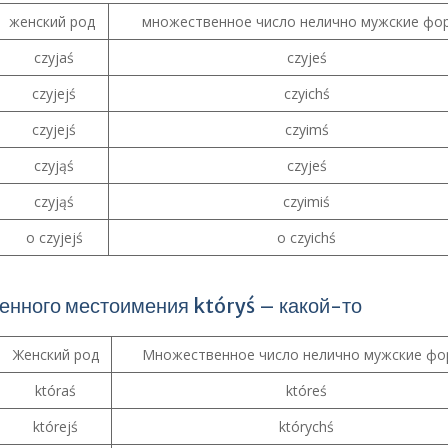
женский род
множественное число нелично мужские фо
czyjaś
czyjeś
czyjejś
czyichś
czyjejś
czyimś
czyjąś
czyjeś
czyjąś
czyimiś
o czyjejś
o czyichś
енного местоимения któryś – какой-то
Женский род
Множественное число нелично мужские ф
któraś
któreś
którejś
którychś