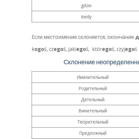
gdzie
kiedy
Если местоимение склоняется, окончание
д
k
ogo
ś, cz
ego
ś, jaki
ego
ś, któr
ego
ś, czyj
ego
ś
Склонение неопределенны
Именительный
Родительный
Дательный
Винительный
Творительный
Предложный