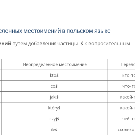
ленных местоимений в польском языке
мений
путем добавления частицы
-ś
к вопросительным
Неопределенное местоимение
Перев
kto
ś
кто-т
co
ś
что-т
jaki
ś
какой-
który
ś
какой-
czyj
ś
чей-т
ile
ś
сколько