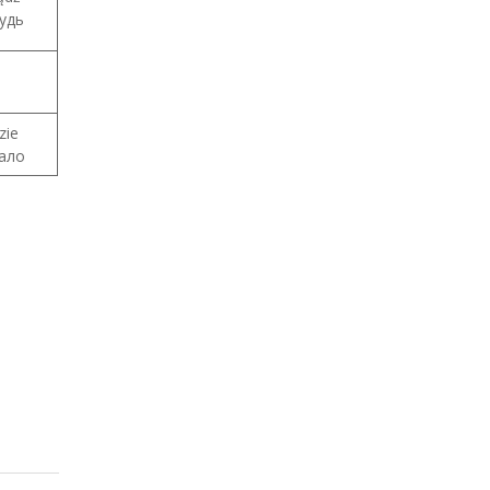
удь
zie
ало