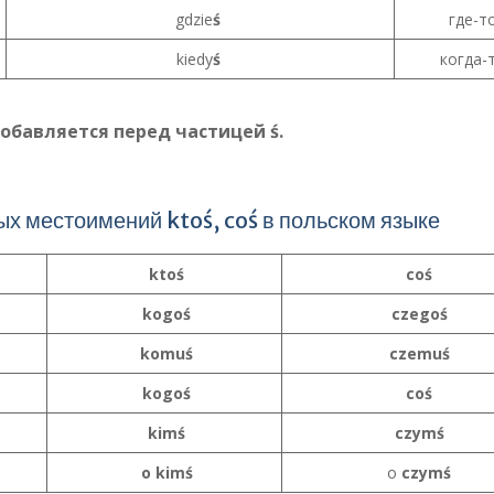
gdzie
ś
где-т
kiedy
ś
когда-
обавляется перед частицей ś.
х местоимений ktoś, coś в польском языке
ktoś
coś
kogoś
czegoś
komuś
czemuś
kogoś
coś
kimś
czymś
o kimś
o
czymś