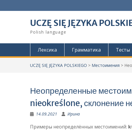
Skip
to
content
UCZĘ SIĘ JĘZYKA POLSKI
Polish language
Лексика
Грамматика
Тесты
UCZĘ SIĘ JĘZYKA POLSKIEGO
>
Местоимения
>
Нео
Неопределенные местоиме
nieokreślone, склонение
14.09.2021
Ирина
Примеры неопределённых местоимений:
kt