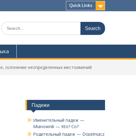
Quick Links
Search
for:
зыка
one, склонение неопределенных местоимений
Падежи
Именительный падеж —
Mianownik — Kto? Co?
Родительный падеж — Dopełniacz