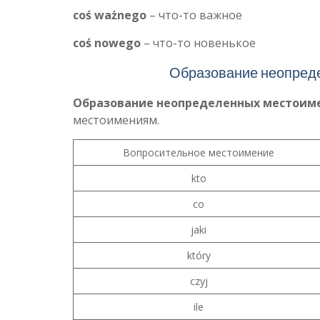
coś ważnego
– что-то важное
coś nowego
– что-то новенькое
Образование неопреде
Образование неопределенных местои
местоимениям.
Вопросительное местоимение
kto
co
jaki
który
czyj
ile