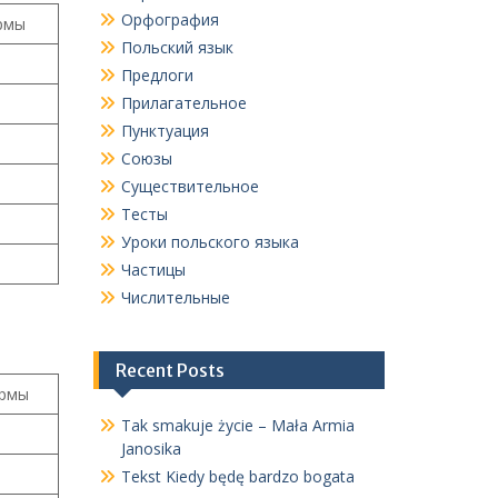
Орфография
рмы
Польский язык
Предлоги
Прилагательное
Пунктуация
Союзы
Существительное
Тесты
Уроки польского языка
Частицы
Числительные
Recent Posts
ормы
Tak smakuje życie – Mała Armia
Janosika
Tekst Kiedy będę bardzo bogata