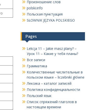
Произношение слов
о
polski.info
то
Польская пунктуация
SŁOWNIK JĘZYKA POLSKIEGO
Pages
Lekcja 11 – Jakie masz plany? –
Урок 11 – Какие у тебя планы?
Все записи
Грамматика
Количественные числительные в
польском языке – liczebniki główne
Лексика – каталог записей
Политика конфиденциальности
Польский язык
Список спряжений глаголов в
настоящем времени