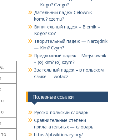
— Kogo? Czego?
Дательный падеж Celownik –
komu? czemu?
Винительный падеж – Biernik –
Kogo? Co?
Творительный падеж — Narzędnik
— Kim? Czym?
Предложный падеж – Miejscownik
– (o) kim? (o) czym?
од
Звательный падеж – в польском
языке — wołacz
о
о
Полезные ссылки
то
то
Русско-польский словарь
Сравнительные степени
о
прилагательных — словарь
-то
https://pl.wiktionary.org/