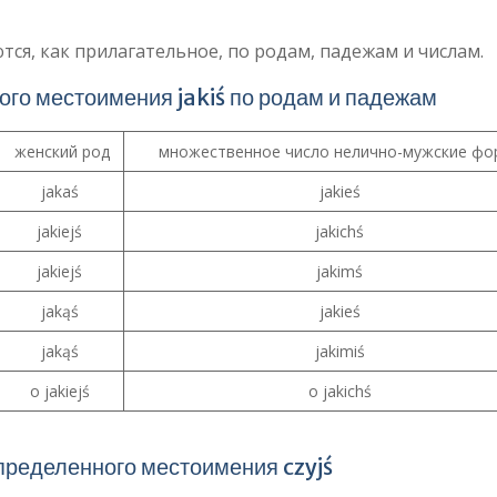
тся, как прилагательное, по родам, падежам и числам.
го местоимения jakiś по родам и падежам
женский род
множественное число нелично-мужские ф
jakaś
jakieś
jakiejś
jakichś
jakiejś
jakimś
jakąś
jakieś
jakąś
jakimiś
o jakiejś
o jakichś
пределенного местоимения czyjś