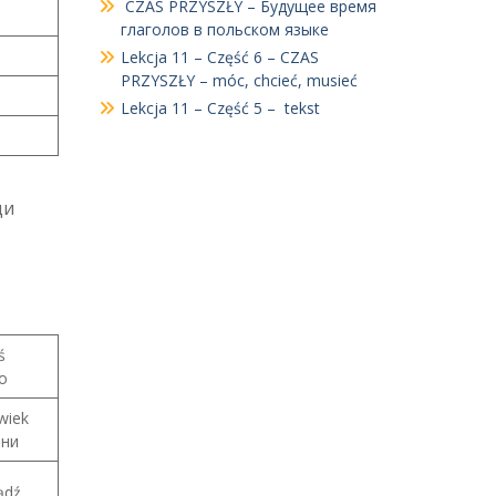
CZAS PRZYSZŁY – Будущее время
глаголов в польском языке
Lekcja 11 – Część 6 – CZAS
PRZYSZŁY – móc, chcieć, musieć
Lekcja 11 – Część 5 – tekst
щи
ś
о
wiek
 ни
ądź