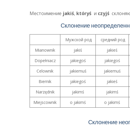
Местоимение
jakiś
,
któryś
и
czyjś
склоняю
Склонение неопределенно
Мужской род
средний род
Mianownik
jakiś
jakieś
Dopełniacz
jakiegoś
jakiegoś
Celownik
jakiemuś
jakiemuś
Biernik
jakiegoś
jakieś
Narzędnik
jakimś
jakimś
Miejscownik
o jakimś
o jakimś
Склонение нео