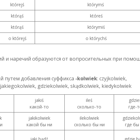
którejś
którymś
którąś
któreś
którąś
którymiś
o którejś
o którychś
й и наречий образуются от вопросительных при помо
й путем добавления суффикса
-kolwiek
: czyjkolwiek,
jakiegokolwiek, gdziekolwiek, skądkolwiek, kiedykolwiek
jakiś
ileś
gdzie
какой-то
сколько-то
где-т
k
jakikolwiek
ilekolwiek
gdziekol
и
какой бы ни
сколько бы ни
где бы
jaki bądź
gdzie b