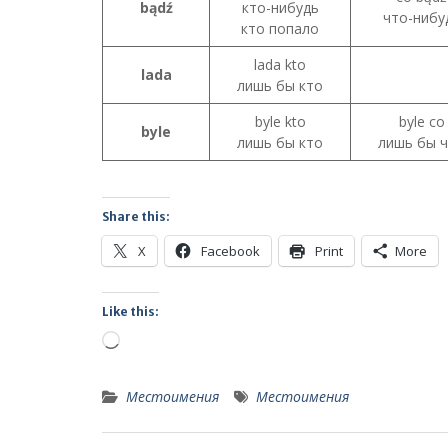
bądź
кто-нибудь
что-нибу
кто попало
lada kto
lada
лишь бы кто
byle kto
byle co
byle
лишь бы кто
лишь бы 
Share this:
X
Facebook
Print
More
Like this:
Loading…
Местоимения
Местоимения