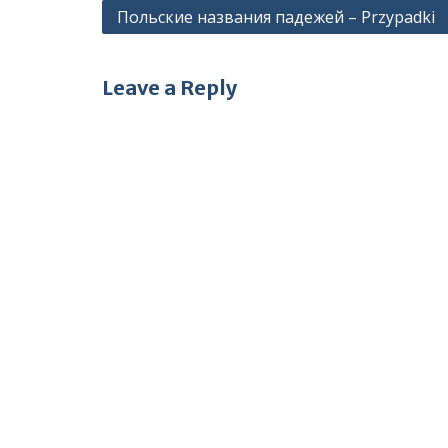
Post
Польские названия падежей – Przypadki
navigation
Leave a Reply