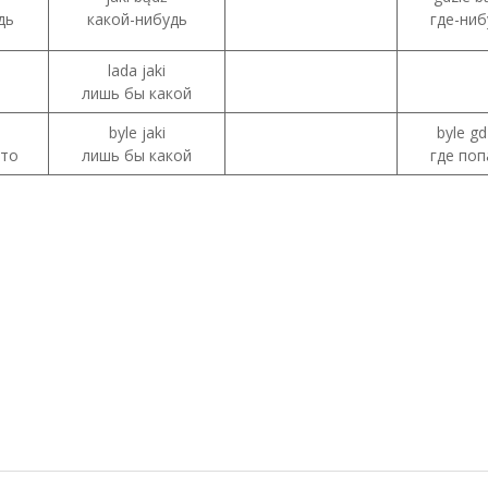
дь
какой-нибудь
где-ниб
lada jaki
лишь бы какой
byle jaki
byle gd
что
лишь бы какой
где поп