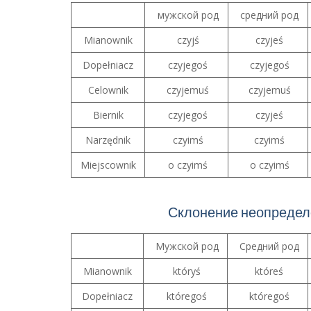
мужской род
средний род
Mianownik
czyjś
czyjeś
Dopełniacz
czyjegoś
czyjegoś
Celownik
czyjemuś
czyjemuś
Biernik
czyjegoś
czyjeś
Narzędnik
czyimś
czyimś
Miejscownik
o czyimś
o czyimś
Склонение неопредел
Мужской род
Средний род
Mianownik
któryś
któreś
Dopełniacz
któregoś
któregoś