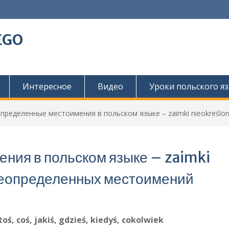
EGO
Интересное
Видео
Уроки польского я
пределенные местоимения в польском языке – zaimki nieokreśl
ния в польском языке – zaimki
 неопределенных местоимений
oś, coś, jakiś, gdzieś, kiedyś, cokolwiek