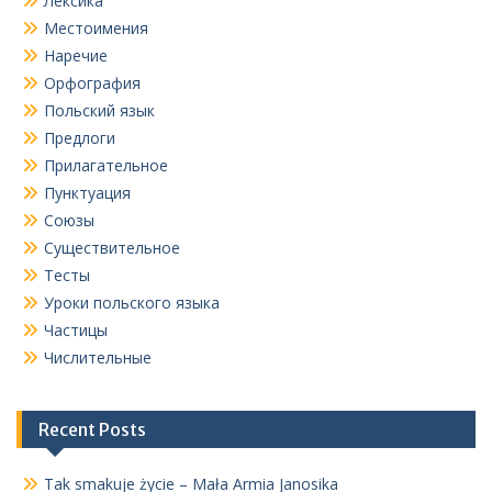
Лексика
Местоимения
Наречие
Орфография
Польский язык
Предлоги
Прилагательное
Пунктуация
Союзы
Существительное
Тесты
Уроки польского языка
Частицы
Числительные
Recent Posts
Tak smakuje życie – Mała Armia Janosika