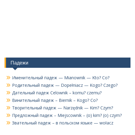
Падежи
Именительный падеж — Mianownik — Kto? Co?
Родительный падеж — Dopełniacz — Kogo? Czego?
Дательный падеж Celownik – komu? czemu?
Винительный падеж – Biernik – Kogo? Co?
Творительный падеж — Narzędnik — Kim? Czym?
Предложный падеж – Miejscownik – (o) kim? (o) czym?
Звательный падеж – в польском языке — wołacz