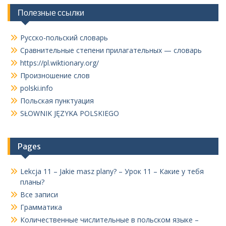
Полезные ссылки
Русско-польский словарь
Сравнительные степени прилагательных — словарь
https://pl.wiktionary.org/
Произношение слов
polski.info
Польская пунктуация
SŁOWNIK JĘZYKA POLSKIEGO
Pages
Lekcja 11 – Jakie masz plany? – Урок 11 – Какие у тебя
планы?
Все записи
Грамматика
Количественные числительные в польском языке –