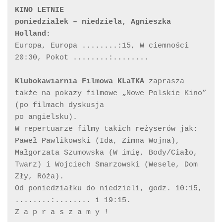
KINO LETNIE

poniedziałek – niedziela, Agnieszka 
Europa, Europa ........:15, W ciemności 
20:30, Pokot ........:........

Klubokawiarnia Filmowa KLaTKA 
zaprasza 
także na pokazy filmowe „Nowe Polskie Kino” 
(po filmach dyskusja

po angielsku). 

W repertuarze filmy takich reżyserów jak:

Paweł Pawlikowski (Ida, Zimna Wojna), 
Małgorzata Szumowska (W imię, Body/Ciało, 
Twarz) i Wojciech Smarzowski (Wesele, Dom 
Zły, Róża). 

Od poniedziałku do niedzieli, godz. 10:15, 
........:........ i 19:15.

Z a p r a s z a m y !