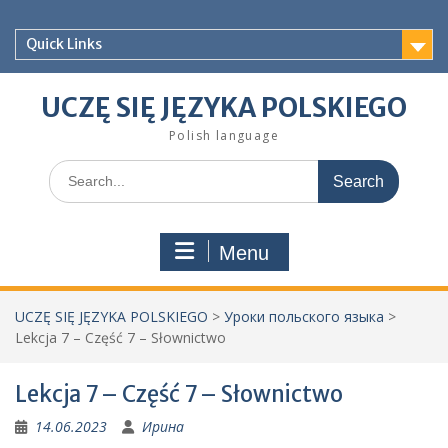
Skip
to
Quick Links
content
UCZĘ SIĘ JĘZYKA POLSKIEGO
Polish language
Search
for:
Menu
UCZĘ SIĘ JĘZYKA POLSKIEGO
>
Уроки польского языка
>
Lekcja 7 – Część 7 – Słownictwo
Lekcja 7 – Część 7 – Słownictwo
14.06.2023
Ирина