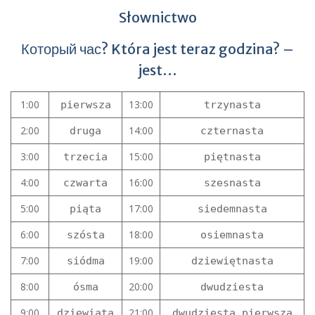
Słownictwo
Который час? Która jest teraz godzina? –
jest…
1:00
13:00
pierwsza
trzynasta
2:00
14:00
druga
czternasta
3:00
15:00
trzecia
piętnasta
4:00
16:00
czwarta
szesnasta
5:00
17:00
piąta
siedemnasta
6:00
18:00
szósta
osiemnasta
7:00
19:00
siódma
dziewiętnasta
8:00
20:00
ósma
dwudziesta
9:00
21:00
dziewiąta
dwudziesta pierwsza