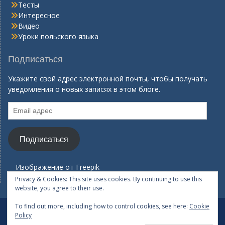
Тесты
Интересное
Видео
Уроки польского языка
Подписаться
Укажите свой адрес электронной почты, чтобы получать
уведомления о новых записях в этом блоге.
Email
адрес
Подписаться
Изображение от
Freepik
Privacy & Cookies: This site uses cookies. By continuing to use this
website, you agree to their use.
To find out more, including how to control cookies, see here:
Cookie
Лексика
Грамматика
Тесты
Интересное
Policy
Видео
Уроки польского языка