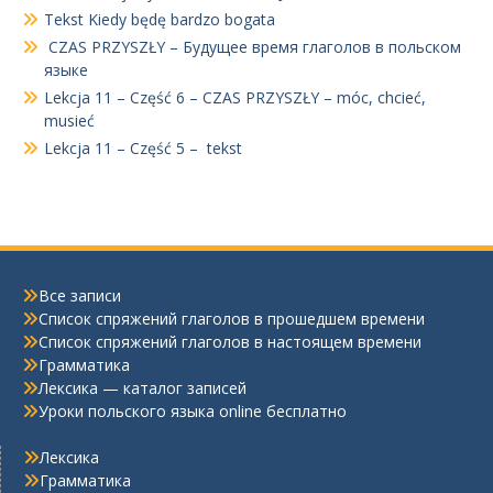
Tekst Kiedy będę bardzo bogata
CZAS PRZYSZŁY – Будущее время глаголов в польском
языке
Lekcja 11 – Część 6 – CZAS PRZYSZŁY – móc, chcieć,
musieć
Lekcja 11 – Część 5 – tekst
Все записи
Список спряжений глаголов в прошедшем времени
Список спряжений глаголов в настоящем времени
Грамматика
Лексика — каталог записей
Уроки польского языка online бесплатно
Лексика
Грамматика