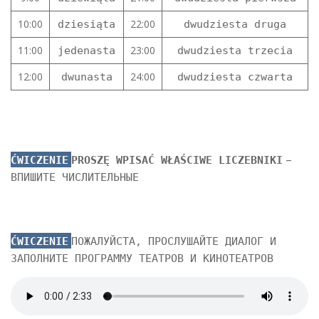
10:00
22:00
dziesiąta
dwudziesta druga
11:00
23:00
jedenasta
dwudziesta trzecia
12:00
24:00
dwunasta
dwudziesta czwarta
–
ĆWICZENIE
PROSZĘ WPISAĆ WŁAŚCIWE LICZEBNIKI
ВПИШИТЕ ЧИСЛИТЕЛЬНЫЕ
ĆWICZENIE
ПОЖАЛУЙСТА, ПРОСЛУШАЙТЕ ДИАЛОГ И
ЗАПОЛНИТЕ ПРОГРАММУ ТЕАТРОВ И КИНОТЕАТРОВ