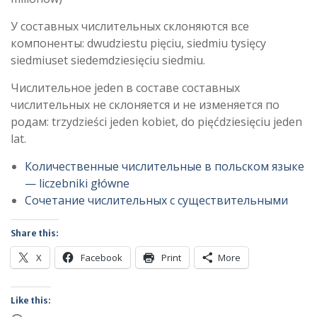
У составных числительных склоняются все
компоненты: dwudziestu pięciu, siedmiu tysięcy
siedmiuset siedemdziesięciu siedmiu.
Числительное jeden в составе составных
числительных не склоняется и не изменяется по
родам: trzydzieści jeden kobiet, do pięćdziesięciu jeden
lat.
Количественные числительные в польском языке
— liczebniki główne
Сочетание числительных с существительными
Share this:
X
Facebook
Print
More
Like this: