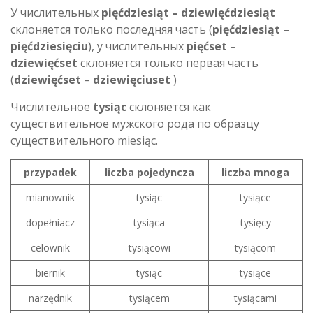
У числительных
pięćdziesiąt – dziewięćdziesiąt
склоняется только последняя часть (
pięćdziesiąt
–
pięćdziesięciu
), у числительных
pięćset –
dziewięćset
склоняется только первая часть
(
dziewięćset
–
dziewięciuset
)
Числительное
tysiąc
склоняется как
существительное мужского рода по образцу
существительного miesiąc.
przypadek
liczba pojedyncza
liczba mnoga
mianownik
tysiąc
tysiące
dopełniacz
tysiąca
tysięcy
celownik
tysiącowi
tysiącom
biernik
tysiąc
tysiące
narzędnik
tysiącem
tysiącami