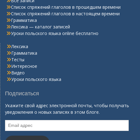
Все записи
Список спряжений глаголов в прошедшем времени
Список спряжений глаголов в настоящем времени
Грамматика
Лексика — каталог записей
Уроки польского языка online бесплатно
Лексика
Грамматика
Тесты
Интересное
Видео
Уроки польского языка
Подписаться
Укажите свой адрес электронной почты, чтобы получать
уведомления о новых записях в этом блоге.
Email
адрес