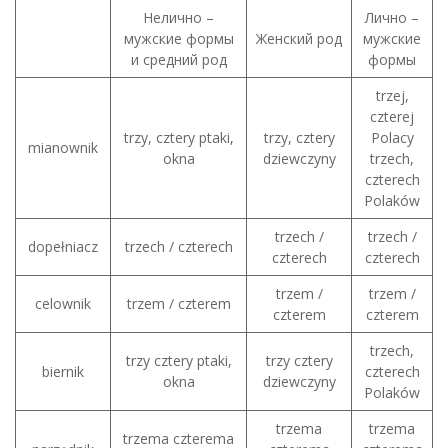
Нелично –
Лично –
мужские формы
Женский род
мужские
и средний род
формы
trzej,
czterej
trzy, cztery ptaki,
trzy, cztery
Polacy
mianownik
okna
dziewczyny
trzech,
czterech
Polaków
trzech /
trzech /
dopełniacz
trzech / czterech
czterech
czterech
trzem /
trzem /
celownik
trzem / czterem
czterem
czterem
trzech,
trzy cztery ptaki,
trzy cztery
biernik
czterech
okna
dziewczyny
Polaków
trzema
trzema
trzema czterema