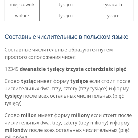
miejscownik
tysiącu
tysiącach
wołacz
tysiącu
tysiące
Составные числительные в польском языке
Составные числительные образуются путем
простого соположения чисел:
12345
dwanaście tysięcy trzysta czterdzieści pięć
Слово
tysiąc
имеет форму
tysiące
если стоит после
числительных dwa, trzy, cztery (trzy tysiące) и форму
tysięcy
после всех остальных числительных (pięć
tysięcy)
Слово
milion
имеет форму
miliony
если стоит после
числительных dwa, trzy, cztery (trzy miliony) и форму
milionów
после всех остальных числительных (pięć
milionów)