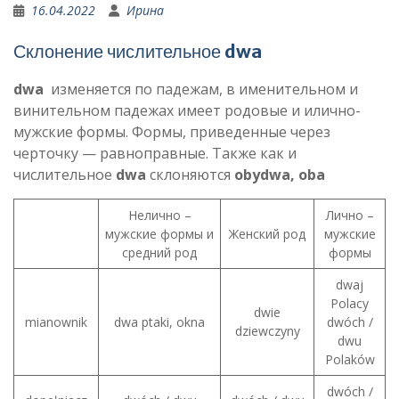
16.04.2022
Ирина
Склонение числительное
dwa
dwa
изменяется по падежам, в именительном и
винительном падежах имеет родовые и илично-
мужские формы. Формы, приведенные через
черточку — равноправные. Также как и
числительное
dwa
склоняются
obydwa, oba
Нелично –
Лично –
мужские формы и
Женский род
мужские
средний род
формы
dwaj
Polacy
dwie
mianownik
dwa ptaki, okna
dwóch /
dziewczyny
dwu
Polaków
dwóch /