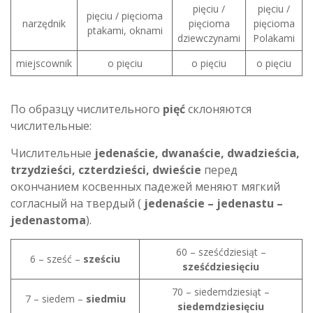
pięciu /
pięciu /
pięciu / pięcioma
narzędnik
pięcioma
pięcioma
ptakami, oknami
dziewczynami
Polakami
miejscownik
o pięciu
o pięciu
o pięciu
По образцу числительного
pięć
склоняются
числительные:
Числительные
jedenaście, dwanaście, dwadzieścia,
trzydzieści, czterdzieści, dwieście
перед
окончанием косвенных падежей меняют мягкий
согласный на твердый (
jedenaście – jedenastu –
jedenastoma
).
60 – sześćdziesiąt –
6 – sześć –
sześciu
sześćdziesięciu
70 – siedemdziesiąt –
7 – siedem –
siedmiu
siedemdziesięciu