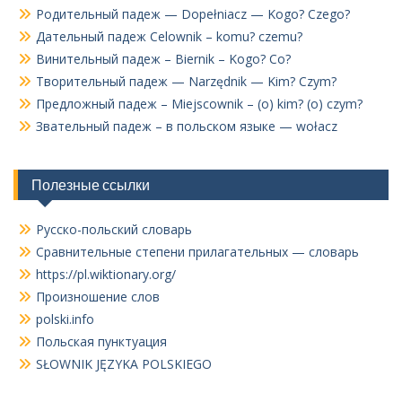
Родительный падеж — Dopełniacz — Kogo? Czego?
Дательный падеж Celownik – komu? czemu?
Винительный падеж – Biernik – Kogo? Co?
Творительный падеж — Narzędnik — Kim? Czym?
Предложный падеж – Miejscownik – (o) kim? (o) czym?
Звательный падеж – в польском языке — wołacz
Полезные ссылки
Русско-польский словарь
Сравнительные степени прилагательных — словарь
https://pl.wiktionary.org/
Произношение слов
polski.info
Польская пунктуация
SŁOWNIK JĘZYKA POLSKIEGO