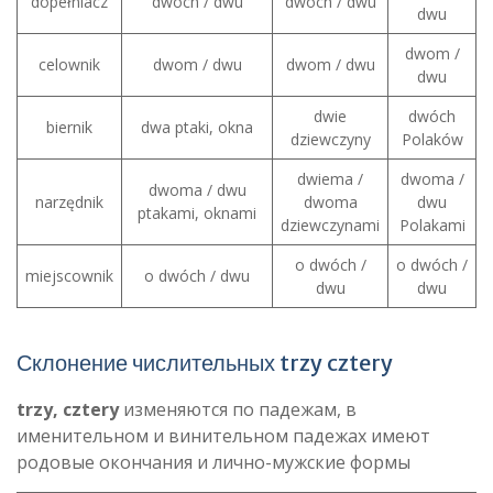
dopełniacz
dwóch / dwu
dwóch / dwu
dwu
dwom /
celownik
dwom / dwu
dwom / dwu
dwu
dwie
dwóch
biernik
dwa ptaki, okna
dziewczyny
Polaków
dwiema /
dwoma /
dwoma / dwu
narzędnik
dwoma
dwu
ptakami, oknami
dziewczynami
Polakami
o dwóch /
o dwóch /
miejscownik
o dwóch / dwu
dwu
dwu
Склонение числительных trzy cztery
trzy, cztery
изменяются по падежам, в
именительном и винительном падежах имеют
родовые окончания и лично-мужские формы