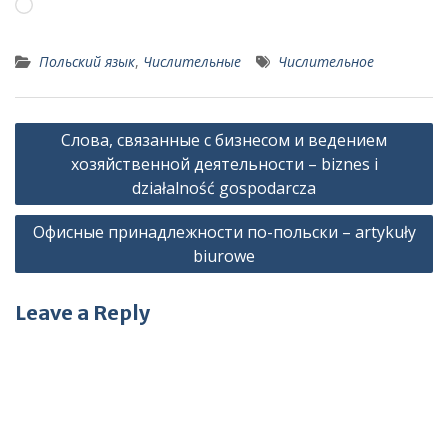
Loading…
Польский язык
,
Числительные
Числительное
Post
Слова, связанные с бизнесом и ведением
navigation
хозяйственной деятельности – biznes i
działalność gospodarcza
Офисные принадлежности по-польски – artykuły
biurowe
Leave a Reply