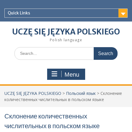
Skip
to
Quick Links
content
UCZĘ SIĘ JĘZYKA POLSKIEGO
Polish language
Search
for:
Menu
UCZĘ SIĘ JĘZYKA POLSKIEGO
>
Польский язык
>
Склонение
количественных числительных в польском языке
Склонение количественных
числительных в польском языке