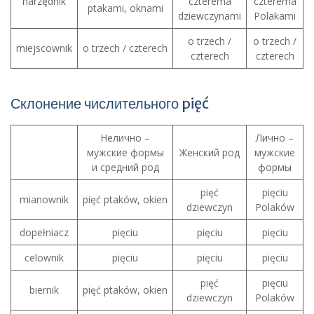
narzędnik
czterema
czterema
ptakami, oknami
dziewczynami
Polakami
o trzech /
o trzech /
miejscownik
o trzech / czterech
czterech
czterech
Склонение числительного pięć
Нелично –
Лично –
мужские формы
Женский род
мужские
и средний род
формы
pięć
pięciu
mianownik
pięć ptaków, okien
dziewczyn
Polaków
dopełniacz
pięciu
pięciu
pięciu
celownik
pięciu
pięciu
pięciu
pięć
pięciu
biernik
pięć ptaków, okien
dziewczyn
Polaków