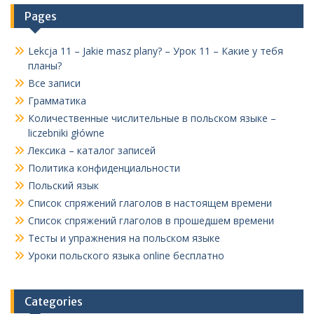
Pages
Lekcja 11 – Jakie masz plany? – Урок 11 – Какие у тебя
планы?
Все записи
Грамматика
Количественные числительные в польском языке –
liczebniki główne
Лексика – каталог записей
Политика конфиденциальности
Польский язык
Список спряжений глаголов в настоящем времени
Список спряжений глаголов в прошедшем времени
Тесты и упражнения на польском языке
Уроки польского языка online бесплатно
Categories