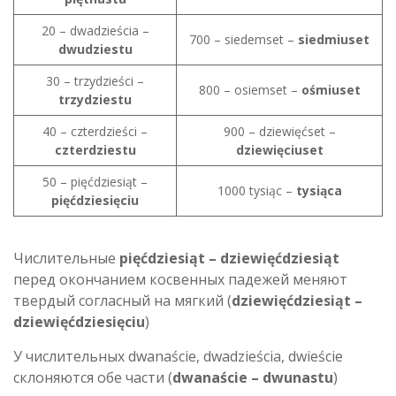
20 – dwadzieścia –
700 – siedemset –
siedmiuset
dwudziestu
30 – trzydzieści –
800 – osiemset –
ośmiuset
trzydziestu
40 – czterdzieści –
900 – dziewięćset –
czterdziestu
dziewięciuset
50 – pięćdziesiąt –
1000 tysiąc –
tysiąca
pięćdziesięciu
Числительные
pięćdziesiąt – dziewięćdziesiąt
перед окончанием косвенных падежей меняют
твердый согласный на мягкий (
dziewięćdziesiąt –
dziewięćdziesięciu
)
У числительных dwanaście, dwadzieścia, dwieście
склоняются обе части (
dwanaście – dwunastu
)