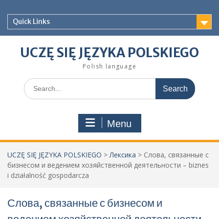
Skip
to
Quick Links
content
UCZĘ SIĘ JĘZYKA POLSKIEGO
Polish language
Search
for:
Menu
UCZĘ SIĘ JĘZYKA POLSKIEGO
>
Лексика
>
Слова, связанные с
бизнесом и ведением хозяйственной деятельности – biznes
i działalność gospodarcza
Слова, связанные с бизнесом и