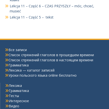
Lekcja 11 – Część 6 – CZAS PRZYSZŁY – móc, chcieć,
musieć
Lekcja 11 – Część 5 – tekst
Все записи
Список спряжений глаголов в прошедшем времени
Список спряжений глаголов в настоящем времени
Грамматика
Лексика — каталог записей
Уроки польского языка online бесплатно
Лексика
Грамматика
Тесты
Интересное
Видео