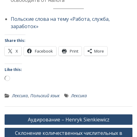
освободить от налога
Польские слова на тему «Работа, служба,
заработок»
Share this:
X
Facebook
Print
More
Like this:
Loading…
Лексика
,
Польский язык
Лексика
Post
Аудирование – Henryk Sienkiewicz
navigation
Склонение количественных числительных в