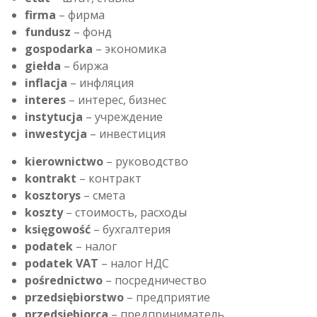
firma
– фирма
fundusz
– фонд
gospodarka
– экономика
giełda
– биржа
inflacja
– инфляция
interes
– интерес, бизнес
instytucja
– учреждение
inwestycja
– инвестиция
kierownictwo
– руководство
kontrakt
– контракт
kosztorys
– смета
koszty
– стоимость, расходы
księgowość
– бухгалтерия
podatek
– налог
podatek VAT
– налог НДС
pośrednictwo
– посредничество
przedsiębiorstwo
– предприятие
przedsiębiorca
– предприниматель