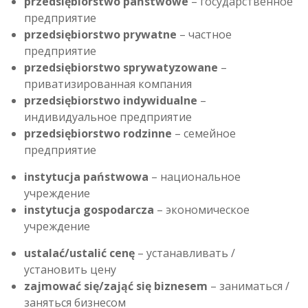
przedsiębiorstwo
państwowe
– государственное
предприятие
przedsiębiorstwo
prywatne
– частное
предприятие
przedsiębiorstwo sprywatyzowane
–
приватизированная компания
przedsiębiorstwo indywidualne
–
индивидуальное предприятие
przedsiębiorstwo rodzinne
– семейное
предприятие
instytucja państwowa
– национальное
учреждение
instytucja gospodarcza
– экономическое
учреждение
ustalać/ustalić cenę
– устанавливать /
установить цену
zajmować się/zająć się biznesem
– заниматься /
заняться бизнесом