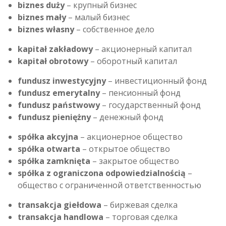
biznes duży
– крупный бизнес
biznes mały
– малый бизнес
biznes własny
– собственное дело
kapitał zakładowy
– акционерный капитал
kapitał obrotowy
– оборотный капитал
fundusz inwestycyjny
– инвестиционный фонд
fundusz emerytalny
– пенсионный фонд
fundusz państwowy
– государственный фонд
fundusz pieniężny
– денежный фонд
spółka akcyjna
– акционерное общество
spółka otwarta
– открытое общество
spółka zamknięta
– закрытое общество
spółka z ograniczona odpowiedzialnością
–
общество с ограниченной ответственностью
transakcja giełdowa
– биржевая сделка
transakcja handlowa
– торговая сделка