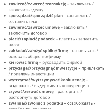
zawierać/zawrzeć transakcję
– заключать /
заключить сделку
sporządzać/sporządzić plan
– составлять /
составить план
zawierać/zawrzeć umowę
– заключать /
заключить договор
płacić/zapłacić podatek
– платить / заплатить
налог
zakładać/założyć spółkę/firmę
– основывать /
основать общество/фирму
kierować firmą
– руководить фирмой
przyciągać/przyciągnąć inwestycje
– привлекать
/ привлечь инвестиции
wytrzymać/wytrzymywać konkurencję
–
выдержать / выдерживать конкуренцию
zrywać/zerwać umowę
– расторгать /
расторгнуть договор
zwalniać/zwolnić z podatku
– освобождать /