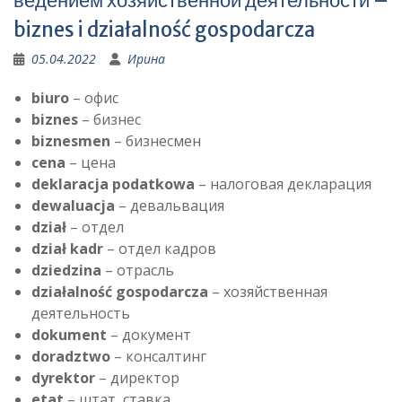
ведением хозяйственной деятельности –
biznes i działalność gospodarcza
05.04.2022
Ирина
biuro
– офис
biznes
– бизнес
biznesmen
– бизнесмен
cena
– цена
deklaracja podatkowa
– налоговая декларация
dewaluacja
– девальвация
dział
– отдел
dział kadr
– отдел кадров
dziedzina
– отрасль
działalność gospodarcza
– хозяйственная
деятельность
dokument
– документ
doradztwo
– консалтинг
dyrektor
– директор
etat
– штат, ставка