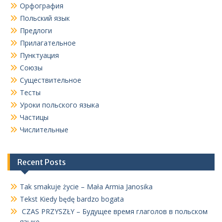
Орфография
Польский язык
Предлоги
Прилагательное
Пунктуация
Союзы
Существительное
Тесты
Уроки польского языка
Частицы
Числительные
Recent Posts
Tak smakuje życie – Mała Armia Janosika
Tekst Kiedy będę bardzo bogata
CZAS PRZYSZŁY – Будущее время глаголов в польском
языке