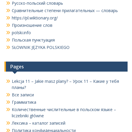
Русско-польский словарь
Сравнительные степени прилагательных — словарь
https://pl.wiktionary.org/
Произношение слов
polski.info
Польская пунктуация
SŁOWNIK JĘZYKA POLSKIEGO
Pages
Lekcja 11 – Jakie masz plany? – Урок 11 – Какие у тебя
планы?
Все записи
Грамматика
Количественные числительные в польском языке –
liczebniki główne
Лексика – каталог записей
Политика конфиденциальности