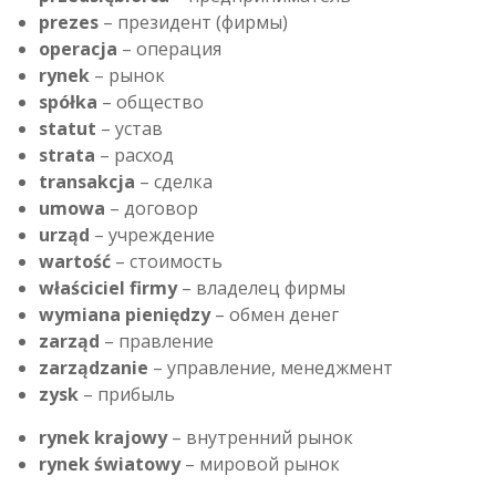
prezes
– президент (фирмы)
operacja
– операция
rynek
– рынок
spółka
– общество
statut
– устав
strata
– расход
transakcja
– сделка
umowa
– договор
urząd
– учреждение
wartość
– стоимость
właściciel firmy
– владелец фирмы
wymiana pieniędzy
– обмен денег
zarząd
– правление
zarządzanie
– управление, менеджмент
zysk
– прибыль
rynek krajowy
– внутренний рынок
rynek światowy
– мировой рынок