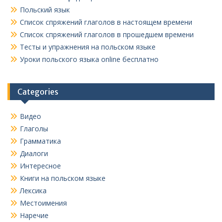
Польский язык
Список спряжений глаголов в настоящем времени
Список спряжений глаголов в прошедшем времени
Тесты и упражнения на польском языке
Уроки польского языка online бесплатно
Categories
Видео
Глаголы
Грамматика
Диалоги
Интересное
Книги на польском языке
Лексика
Местоимения
Наречие