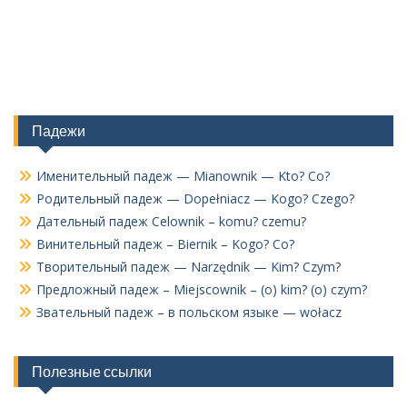
Падежи
Именительный падеж — Mianownik — Kto? Co?
Родительный падеж — Dopełniacz — Kogo? Czego?
Дательный падеж Celownik – komu? czemu?
Винительный падеж – Biernik – Kogo? Co?
Творительный падеж — Narzędnik — Kim? Czym?
Предложный падеж – Miejscownik – (o) kim? (o) czym?
Звательный падеж – в польском языке — wołacz
Полезные ссылки