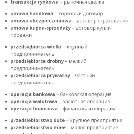
transakcja rynkowa
– рыночная сделка
umowa handlowa
– торговый договор
umowa ubezpieczeniowa
– договор страхования
umowa kupna-sprzedaży
– договор купли-
продажи
przedsiębiorca wielki
– крупный
предприниматель
przedsiębiorca drobny
– мелкий
предприниматель
przedsiębiorca prywatny –
частный
предприниматель
operacja bankowa
– банковская операция
operacja walutowa
– валютная операция
operacja finansowa
– финансовая операция
przedsiębiorstwo duże
– крупное предприятие
przedsiębiorstwo małe
– малое предприятие