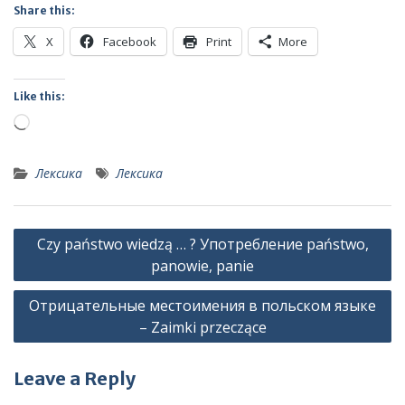
Share this:
X
Facebook
Print
More
Like this:
Loading…
Лексика
Лексика
Post
Czy państwo wiedzą … ? Употребление państwo,
navigation
panowie, panie
Отрицательные местоимения в польском языке
– Zaimki przeczące
Leave a Reply