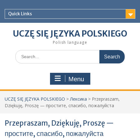
Skip
to
Quick Links
content
UCZĘ SIĘ JĘZYKA POLSKIEGO
Polish language
Search
for:
Menu
UCZĘ SIĘ JĘZYKA POLSKIEGO
>
Лексика
>
Przepraszam,
Dziękuję, Proszę — простите, спасибо, пожалуйста
Przepraszam, Dziękuję, Proszę —
простите, спасибо, пожалуйста