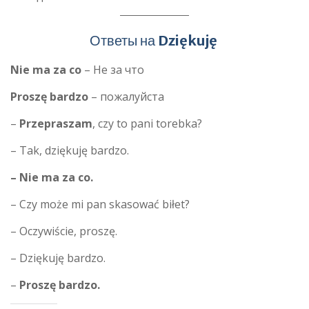
Ответы на
Dziękuję
Nie ma za co
– Не за что
Proszę bardzo
– пожалуйста
–
Przepraszam
, czy to pani torebka?
– Tak, dziękuję bardzo.
– Nie ma za co.
– Czy może mi pan skasować biłet?
– Oczywiście, proszę.
– Dziękuję bardzo.
–
Proszę bardzo.