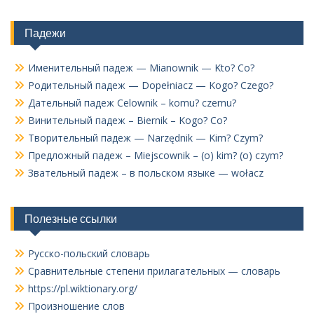
Падежи
Именительный падеж — Mianownik — Kto? Co?
Родительный падеж — Dopełniacz — Kogo? Czego?
Дательный падеж Celownik – komu? czemu?
Винительный падеж – Biernik – Kogo? Co?
Творительный падеж — Narzędnik — Kim? Czym?
Предложный падеж – Miejscownik – (o) kim? (o) czym?
Звательный падеж – в польском языке — wołacz
Полезные ссылки
Русско-польский словарь
Сравнительные степени прилагательных — словарь
https://pl.wiktionary.org/
Произношение слов