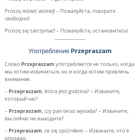
Proszę mówić wolnej! – Пожалуйста, говорите
свободно!
Proszę się zatrzymać! – Пожалуйста, остановитесь!
Употребление
Przepraszam
Слово
Przepraszam
употребляется не только, когда
мы хотим извиниться, но и когда хотим привлечь
внимание.
–
Przepraszam
, która jest godzina? – Извините,
который час?
–
Przepraszam
, czy pan teraz wysiada? – Извините,
вы сейчас не выходите?
–
Przepraszam
, że się spóźniłem. – Извините, что я
опоздал.