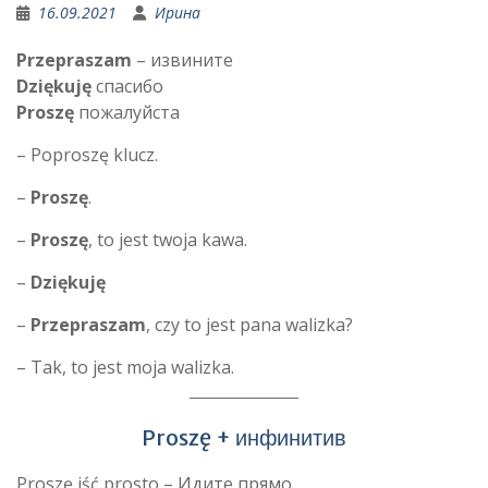
16.09.2021
Ирина
Przepraszam
– извините
Dziękuję
спасибо
Proszę
пожалуйста
– Poproszę klucz.
–
Proszę
.
–
Proszę
, to jest twoja kawa.
–
Dziękuję
–
Przepraszam
, czy to jest pana walizka?
– Tak, to jest moja walizka.
Proszę + инфинитив
Proszę iść prosto – Идите прямо