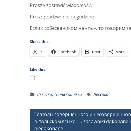
Proszę zostawić wiadomość.
Proszę zadzwonić za godzinę.
Если с собеседником на «ты», то говорим za
Share this:
X
Facebook
Print
More
Like this:
Loading…
Лексика
,
Польский язык
Лексика
Post
Глаголы совершенного и несовершенног
в польском языке – Czasowniki dokonane i
navigation
niedokonane