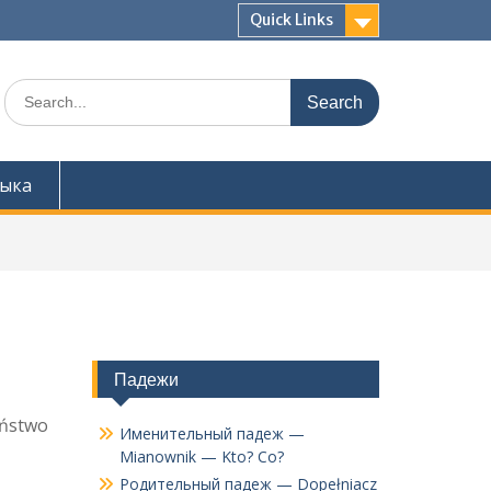
Quick Links
Search
for:
зыка
Падежи
aństwo
Именительный падеж —
Mianownik — Kto? Co?
Родительный падеж — Dopełniacz