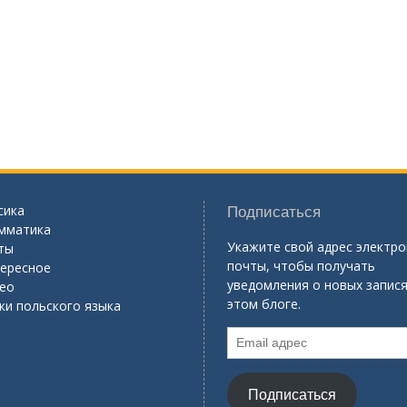
сика
Подписаться
мматика
Укажите свой адрес электр
ты
почты, чтобы получать
ересное
уведомления о новых запися
ео
этом блоге.
ки польского языка
Email
адрес
Подписаться