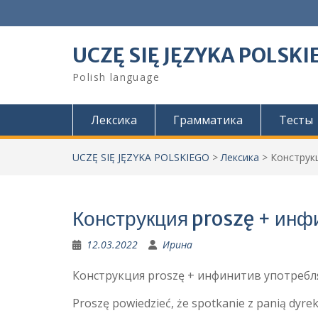
Skip
to
content
UCZĘ SIĘ JĘZYKA POLSKI
Polish language
Лексика
Грамматика
Тесты
UCZĘ SIĘ JĘZYKA POLSKIEGO
>
Лексика
>
Конструк
Конструкция proszę + инф
12.03.2022
Ирина
Конструкция proszę + инфинитив употребля
Proszę powiedzieć, że spotkanie z panią dyrek