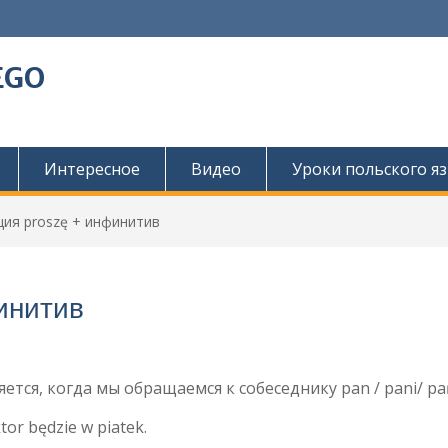
EGO
Интересное
Видео
Уроки польского я
ция proszę + инфинитив
инитив
ется, когда мы обращаемся к собеседнику pan / pani/ p
tor będzie w piatek.