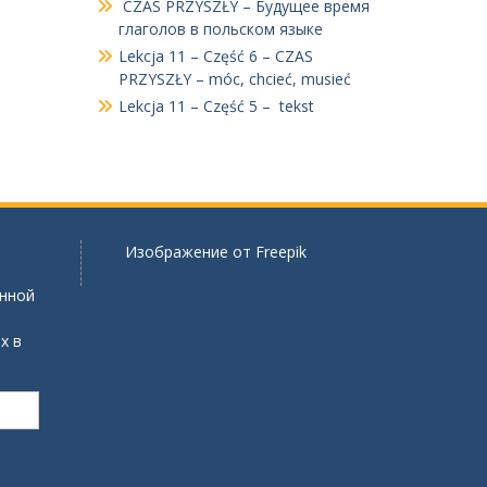
CZAS PRZYSZŁY – Будущее время
глаголов в польском языке
Lekcja 11 – Część 6 – CZAS
PRZYSZŁY – móc, chcieć, musieć
Lekcja 11 – Część 5 – tekst
Изображение от
Freepik
онной
х в