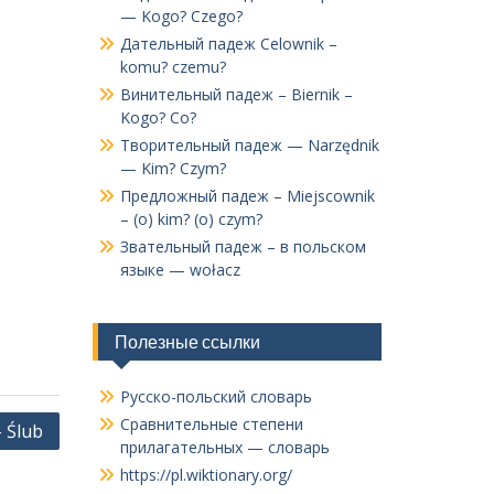
— Kogo? Czego?
Дательный падеж Celownik –
komu? czemu?
Винительный падеж – Biernik –
Kogo? Co?
Творительный падеж — Narzędnik
— Kim? Czym?
Предложный падеж – Miejscownik
– (o) kim? (o) czym?
Звательный падеж – в польском
языке — wołacz
Полезные ссылки
Русско-польский словарь
Сравнительные степени
 Ślub
прилагательных — словарь
https://pl.wiktionary.org/