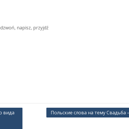
dzwoń, napisz, przyjdź
о вида
Польские слова на тему Свадьба –