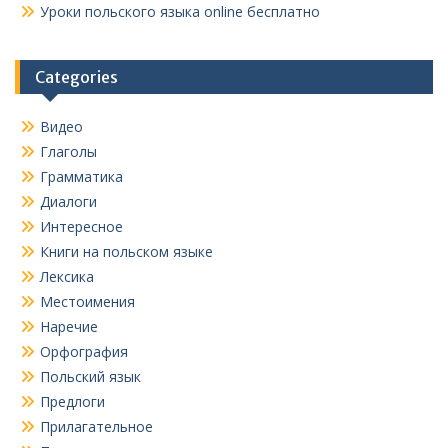
Уроки польского языка online бесплатно
Categories
Видео
Глаголы
Грамматика
Диалоги
Интересное
Книги на польском языке
Лексика
Местоимения
Наречие
Орфография
Польский язык
Предлоги
Прилагательное