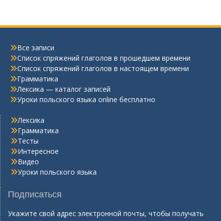
Все записи
Список спряжений глаголов в прошедшем времени
Список спряжений глаголов в настоящем времени
Грамматика
Лексика — каталог записей
Уроки польского языка online бесплатно
Лексика
Грамматика
Тесты
Интересное
Видео
Уроки польского языка
Подписаться
Укажите свой адрес электронной почты, чтобы получать