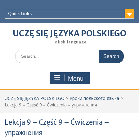
Skip
to
Quick Links
content
UCZĘ SIĘ JĘZYKA POLSKIEGO
Polish language
Search
for:
Menu
UCZĘ SIĘ JĘZYKA POLSKIEGO
>
Уроки польского языка
>
Lekcja 9 – Część 9 – Ćwiczenia – упражнения
Lekcja 9 – Część 9 – Ćwiczenia –
упражнения