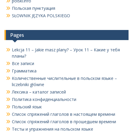
polski.info
Польская пунктуация
SŁOWNIK JĘZYKA POLSKIEGO
Pages
Lekcja 11 – Jakie masz plany? – Урок 11 – Какие у тебя
планы?
Все записи
Грамматика
Количественные числительные в польском языке –
liczebniki główne
Лексика – каталог записей
Политика конфиденциальности
Польский язык
Список спряжений глаголов в настоящем времени
Список спряжений глаголов в прошедшем времени
Тесты и упражнения на польском языке