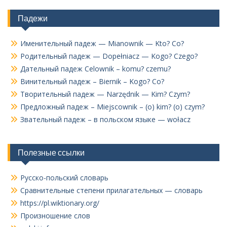
Падежи
Именительный падеж — Mianownik — Kto? Co?
Родительный падеж — Dopełniacz — Kogo? Czego?
Дательный падеж Celownik – komu? czemu?
Винительный падеж – Biernik – Kogo? Co?
Творительный падеж — Narzędnik — Kim? Czym?
Предложный падеж – Miejscownik – (o) kim? (o) czym?
Звательный падеж – в польском языке — wołacz
Полезные ссылки
Русско-польский словарь
Сравнительные степени прилагательных — словарь
https://pl.wiktionary.org/
Произношение слов