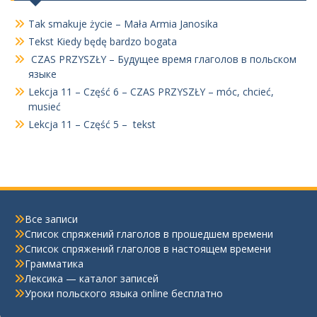
Tak smakuje życie – Mała Armia Janosika
Tekst Kiedy będę bardzo bogata
CZAS PRZYSZŁY – Будущее время глаголов в польском
языке
Lekcja 11 – Część 6 – CZAS PRZYSZŁY – móc, chcieć,
musieć
Lekcja 11 – Część 5 – tekst
Все записи
Список спряжений глаголов в прошедшем времени
Список спряжений глаголов в настоящем времени
Грамматика
Лексика — каталог записей
Уроки польского языка online бесплатно