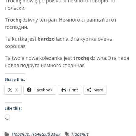
Trochę
mówię po polsku. Я немного говорю по-
польски.
Trochę
dziwny ten pan. Немного странный этот
господин.
Ta kurtka jest
bardzo
ładna. Эта куртка очень
хорошая.
Ta twoja nowa koleżanka jest
trochę
dziwna. Эта твоя
новая подруга немного странная.
Share this:
X
Facebook
Print
More
Like this:
Loading…
Наречие
,
Польский язык
Наречие