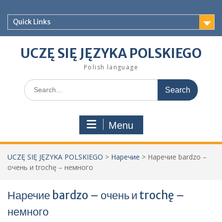
Skip
to
Quick Links
content
UCZĘ SIĘ JĘZYKA POLSKIEGO
Polish language
Search
for:
Menu
UCZĘ SIĘ JĘZYKA POLSKIEGO
>
Наречие
>
Наречие bardzo –
очень и trochę – немного
Наречие bardzo – очень и trochę –
немного