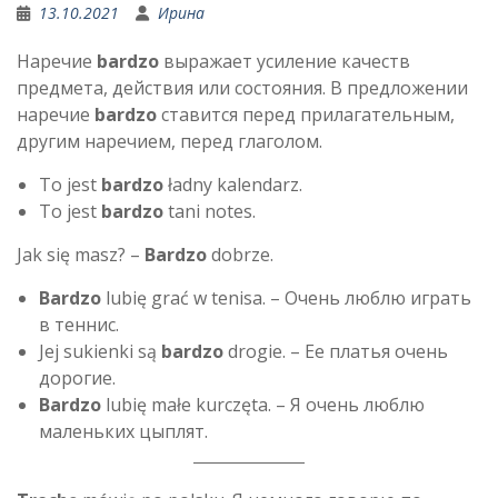
13.10.2021
Ирина
Наречие
bardzo
выражает усиление качеств
предмета, действия или состояния. В предложении
наречие
bardzo
ставится перед прилагательным,
другим наречием, перед глаголом.
To jest
bardzo
ładny kalendarz.
To jest
bardzo
tani notes.
Jak się masz? –
Bardzo
dobrze.
Bardzo
lubię grać w tenisa. – Очень люблю играть
в теннис.
Jej sukienki są
bardzo
drogie. – Ее платья очень
дорогие.
Bardzo
lubię małe kurczęta. – Я очень люблю
маленьких цыплят.