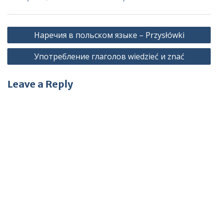
Post
Наречия в польском языке – Przysłówki
navigation
Употребление глаголов wiedzieć и znać
Leave a Reply