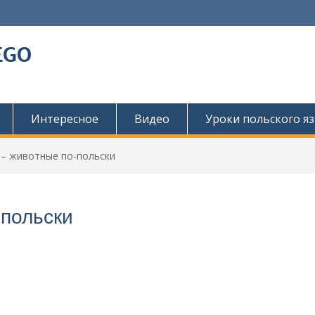
EGO
Интересное
Видео
Уроки польского я
a – животные по-польски
-польски