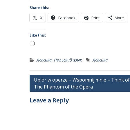
Share this:
X
Facebook
Print
More
Like this:
Loading…
Лексика
,
Польский язык
Лексика
Post
Upiór w operze – Wspomnij mnie – Think of
The Phantom of the Opera
navigation
Leave a Reply