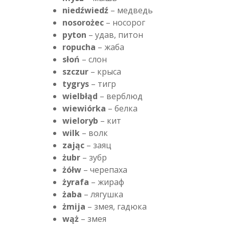
niedźwiedź
– медведь
nosorożec
– носорог
pyton
– удав, питон
ropucha
– жаба
słoń
– слон
szczur
– крыса
tygrys
– тигр
wielbłąd
– верблюд
wiewiórka
– белка
wieloryb
– кит
wilk
– волк
zając
– заяц
żubr
– зубр
żółw
– черепаха
żyrafa
– жираф
żaba
– лягушка
żmija
– змея, гадюка
wąż
– змея