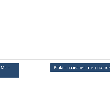
 Me –
Ptaki – названия птиц по-по