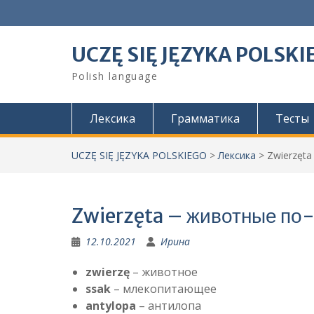
Skip
to
content
UCZĘ SIĘ JĘZYKA POLSKI
Polish language
Лексика
Грамматика
Тесты
UCZĘ SIĘ JĘZYKA POLSKIEGO
>
Лексика
>
Zwierzęt
Zwierzęta – животные по
12.10.2021
Ирина
zwierzę
– животное
ssak
– млекопитающее
antylopa
– антилопа