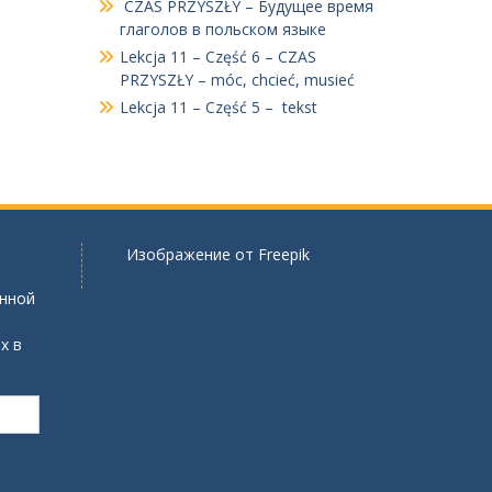
CZAS PRZYSZŁY – Будущее время
глаголов в польском языке
Lekcja 11 – Część 6 – CZAS
PRZYSZŁY – móc, chcieć, musieć
Lekcja 11 – Część 5 – tekst
Изображение от
Freepik
онной
х в