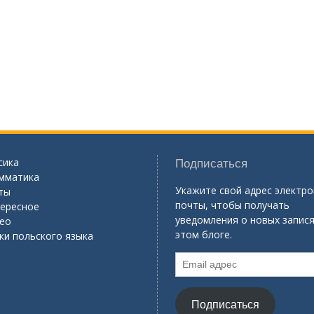
сика
Подписаться
мматика
Укажите свой адрес электр
ты
почты, чтобы получать
ересное
уведомления о новых запися
ео
этом блоге.
ки польского языка
Email
адрес
Подписаться