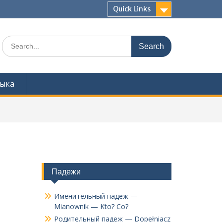
Quick Links
Search
for:
зыка
Падежи
Именительный падеж —
Mianownik — Kto? Co?
Родительный падеж — Dopełniacz