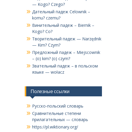
— Kogo? Czego?
Дательный падеж Celownik –
komu? czemu?
Винительный падеж – Biernik –
Kogo? Co?
Творительный падеж — Narzędnik
— Kim? Czym?
Предложный падеж – Miejscownik
– (o) kim? (o) czym?
Звательный падеж – в польском
языке — wołacz
Полезные ссылки
Русско-польский словарь
Сравнительные степени
прилагательных — словарь
https://pl.wiktionary.org/