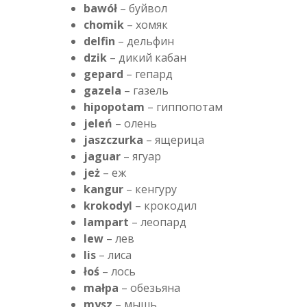
bawół
– буйвол
chomik
– хомяк
delfin
– дельфин
dzik
– дикий кабан
gepard
– гепард
gazela
– газель
hipopotam
– гиппопотам
jeleń
– олень
jaszczurka
– ящерица
jaguar
– ягуар
jeż
– еж
kangur
– кенгуру
krokodyl
– крокодил
lampart
– леопард
lew
– лев
lis
– лиса
łoś
– лось
małpa
– обезьяна
mysz
– мышь