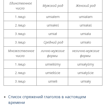
Единственное
Мужской род
Женский род
число
1 лицо
umiałem
umiałam
2 лицо
umiałeś
umiałaś
3 лицо
umiał
umiała
3 лицо
Средний род
umiało
Множественное
лично-мужские
нелично-мужские
число
формы
формы
1 лицо
umieliśmy
umiałyśmy
2 лицо
umieliście
umiałyście
3 лицо
umieli
umiały
Список спряжений глаголов в настоящем
времени