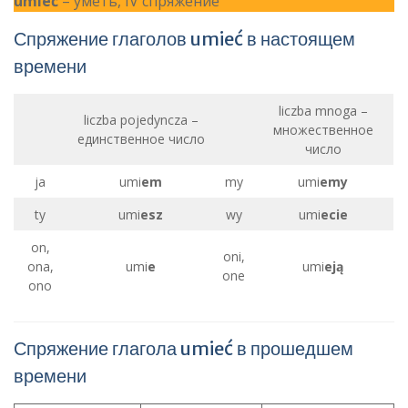
umieć
– уметь, IV спряжение
Спряжение глаголов umieć в настоящем
времени
liczba mnoga –
liczba pojedyncza –
множественное
единственное число
число
ja
umi
em
my
umi
emy
ty
umi
esz
wy
umi
ecie
on,
oni,
ona,
umi
e
umi
eją
one
ono
Спряжение глагола umieć в прошедшем
времени