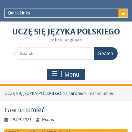
Skip
to
Quick Links
content
UCZĘ SIĘ JĘZYKA POLSKIEGO
Polish language
Search
for:
Menu
UCZĘ SIĘ JĘZYKA POLSKIEGO
>
Глаголы
>
Глагол umieć
Глагол umieć
29.09.2021
Ирина