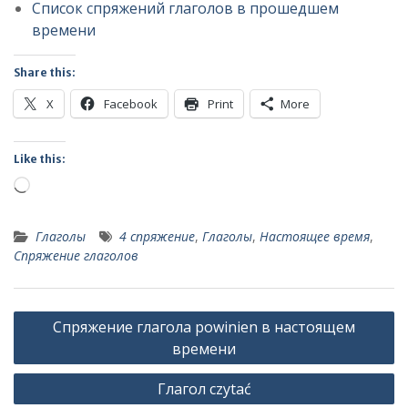
Список спряжений глаголов в прошедшем
времени
Share this:
X
Facebook
Print
More
Like this:
Loading…
Глаголы
4 спряжение
,
Глаголы
,
Настоящее время
,
Спряжение глаголов
Post
Спряжение глагола powinien в настоящем
navigation
времени
Глагол czytać