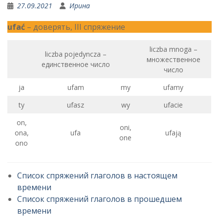
27.09.2021
Ирина
ufać
– доверять, III спряжение
liczba mnoga –
liczba pojedyncza –
множественное
единственное число
число
ja
ufam
my
ufamy
ty
ufasz
wy
ufacie
on,
oni,
ona,
ufa
ufają
one
ono
Список спряжений глаголов в настоящем
времени
Список спряжений глаголов в прошедшем
времени