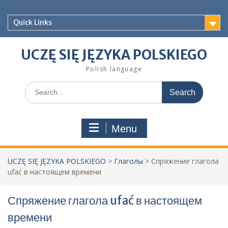
Skip
to
Quick Links
content
UCZĘ SIĘ JĘZYKA POLSKIEGO
Polish language
Search
for:
Menu
UCZĘ SIĘ JĘZYKA POLSKIEGO
>
Глаголы
>
Спряжение глагола
ufać в настоящем времени
Спряжение глагола ufać в настоящем
времени