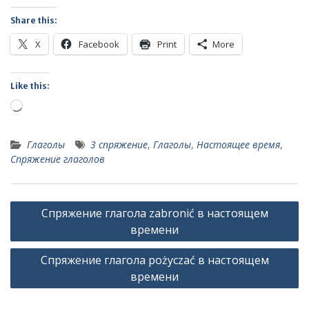
Share this:
X
Facebook
Print
More
Like this:
Loading…
Глаголы
3 спряжение
,
Глаголы
,
Настоящее время
,
Спряжение глаголов
Post
Спряжение глагола zabronić в настоящем
navigation
времени
Спряжение глагола pożyczać в настоящем
времени