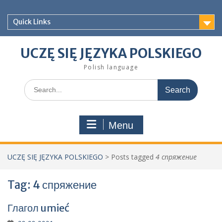
Skip
to
Quick Links
content
UCZĘ SIĘ JĘZYKA POLSKIEGO
Polish language
Search
for:
Menu
UCZĘ SIĘ JĘZYKA POLSKIEGO
>
Posts tagged
4 спряжение
Tag:
4 спряжение
Глагол umieć