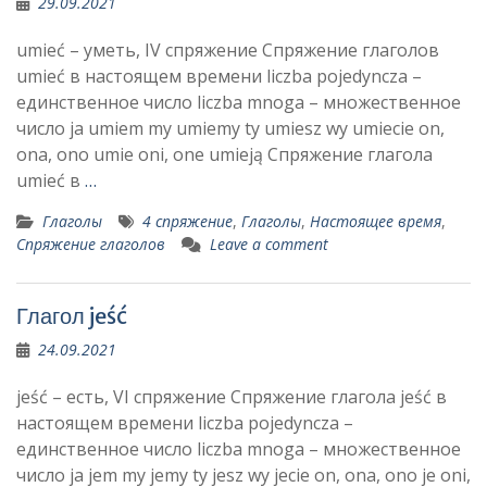
29.09.2021
umieć – уметь, IV спряжение Спряжение глаголов
umieć в настоящем времени liczba pojedyncza –
единственное число liczba mnoga – множественное
число ja umiem my umiemy ty umiesz wy umiecie on,
ona, ono umie oni, one umieją Спряжение глагола
umieć в
…
Глаголы
4 спряжение
,
Глаголы
,
Настоящее время
,
Спряжение глаголов
Leave a comment
Глагол jeść
24.09.2021
jeść – есть, VI спряжение Спряжение глагола jeść в
настоящем времени liczba pojedyncza –
единственное число liczba mnoga – множественное
число ja jem my jemy ty jesz wy jecie on, ona, ono je oni,