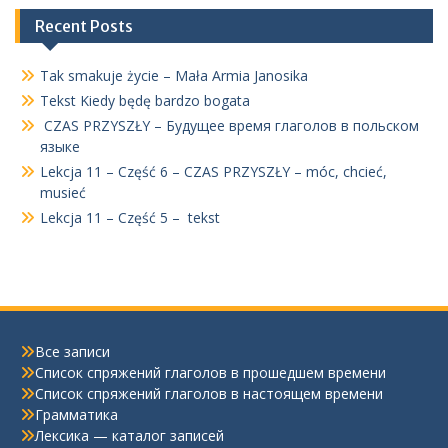
Recent Posts
Tak smakuje życie – Mała Armia Janosika
Tekst Kiedy będę bardzo bogata
CZAS PRZYSZŁY – Будущее время глаголов в польском
языке
Lekcja 11 – Część 6 – CZAS PRZYSZŁY – móc, chcieć,
musieć
Lekcja 11 – Część 5 – tekst
Все записи
Список спряжений глаголов в прошедшем времени
Список спряжений глаголов в настоящем времени
Грамматика
Лексика — каталог записей