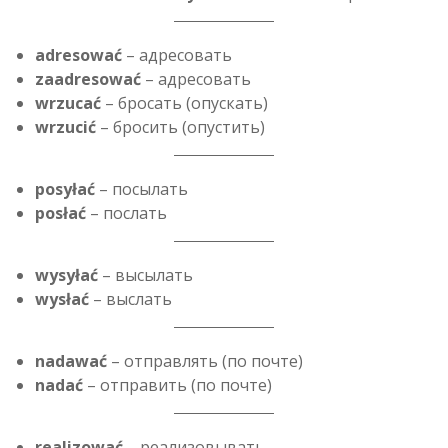
adresować
– адресовать
zaadresować
– адресовать
wrzucać
– бросать (опускать)
wrzucić
– бросить (опустить)
posyłać
– посылать
posłać
– послать
wysyłać
– высылать
wysłać
– выслать
nadawać
– отправлять (по почте)
nadać
– отправить (по почте)
realizować
– реализовывать