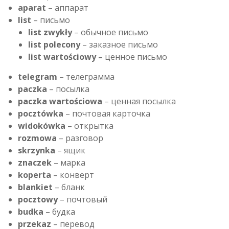
aparat
– аппарат
list
– письмо
list zwykły
– обычное письмо
list polecony
– заказное письмо
list wartościowy –
ценное письмо
telegram
– телеграмма
paczka
– посылка
paczka wartościowa
– ценная посылка
pocztówka
– почтовая карточка
widokówka
– открытка
rozmowa
– разговор
skrzynka
– ящик
znaczek
– марка
koperta
– конверт
blankiet
– бланк
pocztowy
– почтовый
budka
– будка
przekaz
– перевод