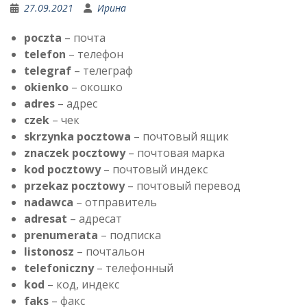
27.09.2021
Ирина
poczta
– почта
telefon
– телефон
telegraf
– телеграф
okienko
– окошко
adres
– адрес
czek
– чек
skrzynka pocztowa
– почтовый ящик
znaczek pocztowy
– почтовая марка
kod pocztowy
– почтовый индекс
przekaz pocztowy
– почтовый перевод
nadawca
– отправитель
adresat
– адресат
prenumerata
– подписка
listonosz
– почтальон
telefoniczny
– телефонный
kod
– код, индекс
faks
– факс