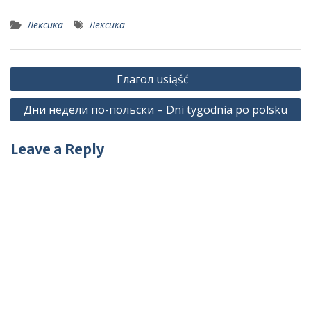
Лексика
Лексика
Post
Глагол usiąść
navigation
Дни недели по-польски – Dni tygodnia po polsku
Leave a Reply