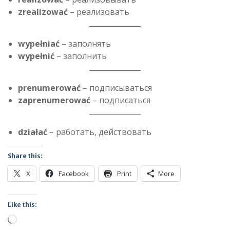
zrealizować
– реализовать
wypełniać
– заполнять
wypełnić
– заполнить
prenumerować
– подписываться
zaprenumerować
– подписаться
działać
– работать, действовать
Share this:
X
Facebook
Print
More
Like this:
Loading…