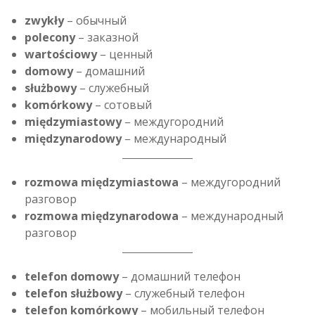
zwykły
– обычный
polecony
– заказной
wartościowy
– ценный
domowy
– домашний
służbowy
– служебный
komórkowy
– сотовый
międzymiastowy
– междугородний
międzynarodowy
– международный
rozmowa międzymiastowa
– междугородний
разговор
rozmowa międzynarodowa
– международный
разговор
telefon domowy
– домашний телефон
telefon służbowy
– служебный телефон
telefon komórkowy
– мобильный телефон