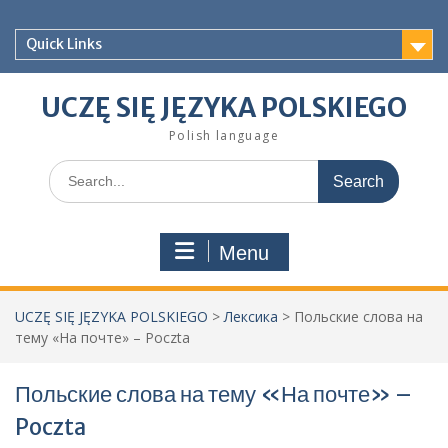
Skip
to
Quick Links
content
UCZĘ SIĘ JĘZYKA POLSKIEGO
Polish language
Search
for:
Menu
UCZĘ SIĘ JĘZYKA POLSKIEGO
>
Лексика
>
Польские слова на
тему «На почте» – Poczta
Польские слова на тему «На почте» –
Poczta