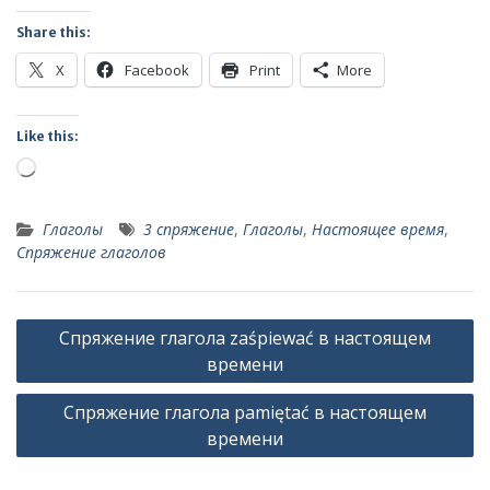
Share this:
X
Facebook
Print
More
Like this:
Loading…
Глаголы
3 спряжение
,
Глаголы
,
Настоящее время
,
Спряжение глаголов
Post
Спряжение глагола zaśpiewać в настоящем
navigation
времени
Спряжение глагола pamiętać в настоящем
времени