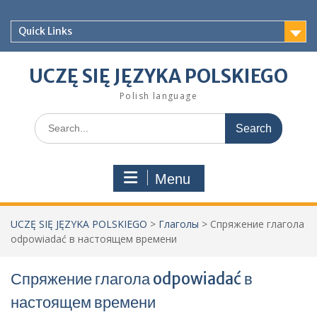
Skip
to
Quick Links
content
UCZĘ SIĘ JĘZYKA POLSKIEGO
Polish language
Search
for:
Menu
UCZĘ SIĘ JĘZYKA POLSKIEGO
>
Глаголы
>
Спряжение глагола
odpowiadać в настоящем времени
Спряжение глагола odpowiadać в
настоящем времени