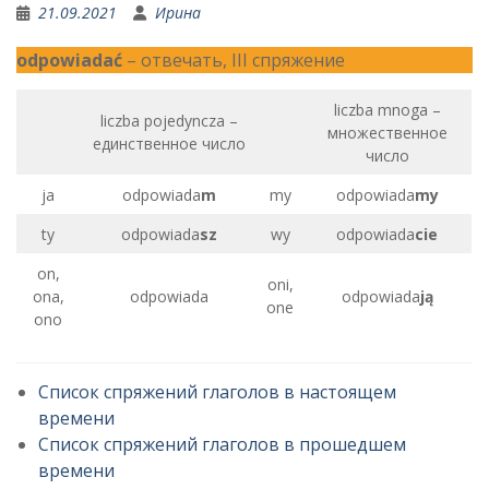
21.09.2021
Ирина
odpowiadać
– отвечать, III спряжение
liczba mnoga –
liczba pojedyncza –
множественное
единственное число
число
ja
odpowiada
m
my
odpowiada
my
ty
odpowiada
sz
wy
odpowiada
cie
on,
oni,
ona,
odpowiada
odpowiada
ją
one
ono
Список спряжений глаголов в настоящем
времени
Список спряжений глаголов в прошедшем
времени