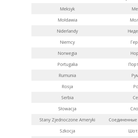
Meksyk
Ме
Mołdawia
Мол
Niderlandy
Ниде
Niemcy
Гер
Norwegia
Нор
Portugalia
Порт
Rumunia
Ру
Rosja
Ро
Serbia
Се
Słowacja
Сло
Stany Zjednoczone Ameryki
Соединенные
Szkocja
Шот