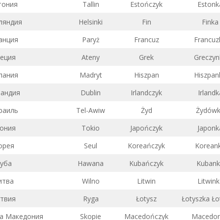
тония
Tallin
Estończyk
Estonk
ляндия
Helsinki
Fin
Finka
анция
Paryż
Francuz
Francuz
еция
Ateny
Grek
Greczyn
пания
Madryt
Hiszpan
Hiszpan
андия
Dublin
Irlandczyk
Irlandk
раиль
Tel-Awiw
Żyd
Żydów
ония
Tokio
Japończyk
Japonk
орея
Seul
Koreańczyk
Korean
уба
Hawana
Kubańczyk
Kubank
итва
Wilno
Litwin
Litwink
твия
Ryga
Łotysz
Łotyszka Ł
а Македония
Skopie
Macedończyk
Macedo