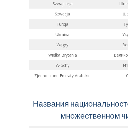
Szwajcarja
Шве
Szwecja
Шв
Turcja
Ту
Ukraina
Ук
Węgry
Ве
Wielka Brytania
Велико
Włochy
Ит
Zjednoczone Emiraty Arabskie
Названия национальносте
множественном ч