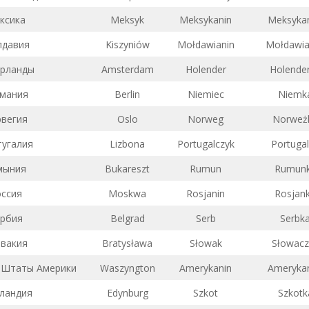
ксика
Meksyk
Meksykanin
Meksyka
давия
Kiszyniów
Mołdawianin
Mołdawia
рланды
Amsterdam
Holender
Holende
мания
Berlin
Niemiec
Niemk
вегия
Oslo
Norweg
Norweż
угалия
Lizbona
Portugalczyk
Portuga
мыния
Bukareszt
Rumun
Rumun
ссия
Moskwa
Rosjanin
Rosjan
рбия
Belgrad
Serb
Serbk
вакия
Bratysława
Słowak
Słowacz
 Штаты Америки
Waszyngton
Amerykanin
Ameryka
ландия
Edynburg
Szkot
Szkotk