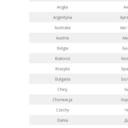
Anglia
Ан
Argentyna
Арг
Australia
Авс
Austria
Ав
Belgia
Бе
Białoruś
Бел
Brazylia
Бра
Bułgaria
Бол
Chiny
К
Chorwacja
Хор
Czechy
Ч
Dania
Д