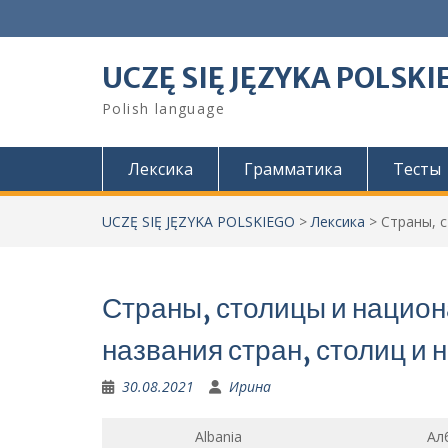
Skip
to
content
UCZĘ SIĘ JĘZYKA POLSKI
Polish language
Лексика
Грамматика
Тесты
UCZĘ SIĘ JĘZYKA POLSKIEGO
>
Лексика
>
Страны, 
Страны, столицы и национ
названия стран, столиц и
30.08.2021
Ирина
Albania
Ал