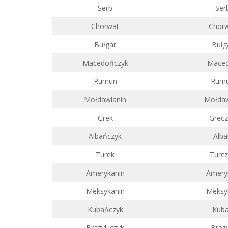
Serb
Ser
Chorwat
Chor
Bułgar
Bułg
Macedończyk
Mace
Rumun
Rum
Mołdawianin
Mołda
Grek
Grec
Albańczyk
Alb
Turek
Turc
Amerykanin
Amery
Meksykanin
Meksy
Kubańczyk
Kub
Brazylijczyk
Brazy