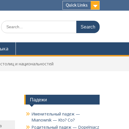
Quick Links
Search
for:
зыка
 столиц и национальностей
Падежи
Именительный падеж —
Mianownik — Kto? Co?
a
Родительный падеж — Dopełniacz