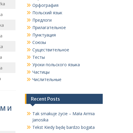
rka
Орфография
Польский язык
ka
Предлоги
ka
Прилагательное
Пунктуация
ka
Союзы
ka
Существительное
a
Тесты
Уроки польского языка
a
Частицы
a
Числительные
Recent Posts
м и
Tak smakuje życie – Mała Armia
Janosika
Tekst Kiedy będę bardzo bogata