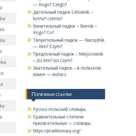
— Kogo? Czego?
ka
Дательный падеж Celownik –
nka
komu? czemu?
Винительный падеж – Biernik –
jka
Kogo? Co?
Творительный падеж — Narzędnik
zka
— Kim? Czym?
a
Предложный падеж – Miejscownik
– (o) kim? (o) czym?
nka
Звательный падеж – в польском
ka
языке — wołacz
ka
Полезные ссылки
a
ka
Русско-польский словарь
a
Сравнительные степени
прилагательных — словарь
a
https://pl.wiktionary.org/