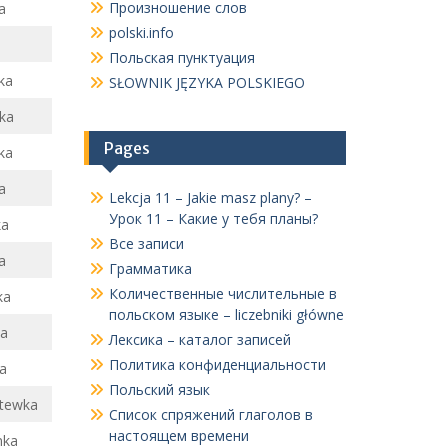
Произношение слов
a
polski.info
Польская пунктуация
ka
SŁOWNIK JĘZYKA POLSKIEGO
ka
Pages
ka
a
Lekcja 11 – Jakie masz plany? –
Урок 11 – Какие у тебя планы?
ka
Все записи
a
Грамматика
Количественные числительные в
ka
польском языке – liczebniki główne
a
Лексика – каталог записей
Политика конфиденциальности
a
Польский язык
otewka
Список спряжений глаголов в
настоящем времени
nka