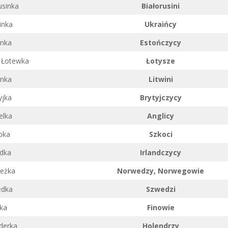
usinka
Białorusini
inka
Ukraińcy
onka
Estończycy
, Łotewka
Łotysze
inka
Litwini
yjka
Brytyjczycy
elka
Anglicy
oka
Szkoci
ndka
Irlandczycy
eżka
Norwedzy, Norwegowie
edka
Szwedzi
ka
Finowie
derka
Holendrzy