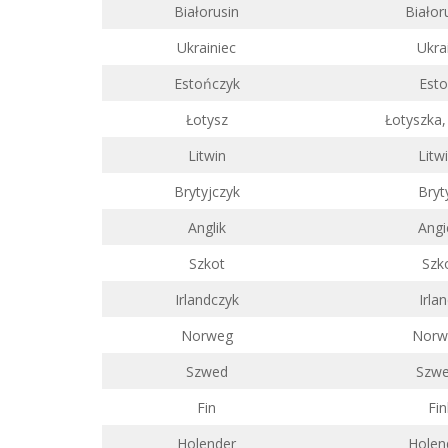
Białorusin
Białor
Ukrainiec
Ukra
Estończyk
Est
Łotysz
Łotyszka
Litwin
Litw
Brytyjczyk
Bryt
Anglik
Angi
Szkot
Szk
Irlandczyk
Irla
Norweg
Norw
Szwed
Szw
Fin
Fin
Holender
Holen