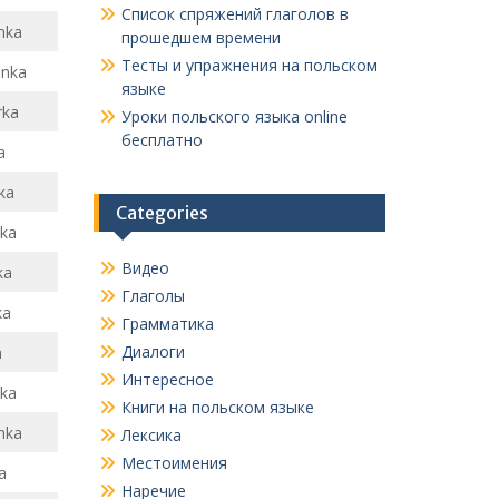
Список спряжений глаголов в
nka
прошедшем времени
Тесты и упражнения на польском
nka
языке
rka
Уроки польского языка online
бесплатно
a
ka
Categories
lka
Видео
ka
Глаголы
ka
Грамматика
Диалоги
a
Интересное
ka
Книги на польском языке
nka
Лексика
Местоимения
a
Наречие