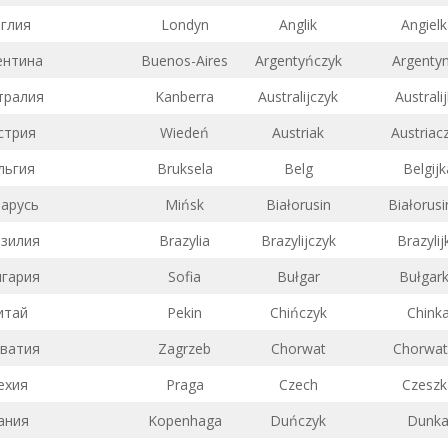
глия
Londyn
Anglik
Angiel
ентина
Buenos-Aires
Argentyńczyk
Argenty
тралия
Kanberra
Australijczyk
Australi
стрия
Wiedeń
Austriak
Austriac
льгия
Bruksela
Belg
Belgijk
арусь
Mińsk
Białorusin
Białorusi
зилия
Brazylia
Brazylijczyk
Brazylij
гария
Sofia
Bułgar
Bułgar
итай
Pekin
Chińczyk
Chink
ватия
Zagrzeb
Chorwat
Chorwat
ехия
Praga
Czech
Czeszk
ания
Kopenhaga
Duńczyk
Dunk