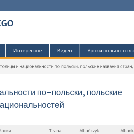
EGO
Интересное
Видео
Уроки польского я
столицы и национальности по-польски, польские названия стран,
альности по-польски, польские
 национальностей
бания
Tirana
Albańczyk
Albank