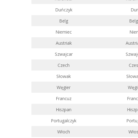
Duńczyk
Du
Belg
Belg
Niemiec
Nie
Austriak
Austri
Szwajcar
Szwaj
Czech
Cze
Słowak
Słow
Węgier
Węgi
Francuz
Fran
Hiszpan
Hisz
Portugalczyk
Portu
Włoch
Wło