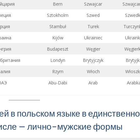
йцария
Bern
Szwajcar
Szwajca
еция
Sztokholm
Szwed
Szwed
рция
Stambuł
Turek
Turczyn
раина
Kijów
Ukrainiec
Ukrain
нгрия
Budapeszt
Węgier
Węgier
британия
Londyn
Brytyjczyk
Brytyjk
алия
Rzym
Włoch
Włoszk
ОАЭ
Abu-Dabi
Arab
Arabk
й в польском языке в единственно
исле – лично-мужские формы