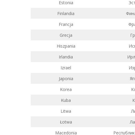
Estonia
Эс
Finlandia
Фин
Francja
Фр
Grecja
Гр
Hiszpania
Ис
Irlandia
Ирл
Izrael
Из
Japonia
Яп
Korea
К
Kuba
К
Litwa
Л
Łotwa
Ла
Macedonia
Республик