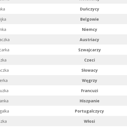
nka
Duńczycy
ijka
Belgowie
mka
Niemcy
aczka
Austriacy
carka
Szwajcarzy
szka
Czeci
aczka
Słowacy
erka
Węgrzy
cuzka
Francuzi
panka
Hiszpanie
galka
Portugalczycy
szka
Włosi