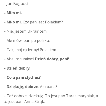
– Jan Bogucki.
– Miło mi.
–
Miło mi.
Czy pan jest Polakiem?
– Nie, jestem Ukraińcem.
– Ale mówi pan po polsku.
– Tak, mój ojciec był Polakiem.
– Aha, rozumiem!
Dzień dobry, pani!
– Dzień dobry!
– Co u pani słychać?
–
Dziękuję, dobrze
. A u pana?
– Też dobrze, dziękuję. To jest pan Taras maryniak, a
to jest pani Anna Strąk.