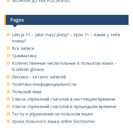
SŁOWNIK JĘZYKA POLSKIEGO
Pages
Lekcja 11 – Jakie masz plany? – Урок 11 – Какие у тебя
планы?
Все записи
Грамматика
Количественные числительные в польском языке –
liczebniki główne
Лексика – каталог записей
Политика конфиденциальности
Польский язык
Список спряжений глаголов в настоящем времени
Список спряжений глаголов в прошедшем времени
Тесты и упражнения на польском языке
Уроки польского языка online бесплатно