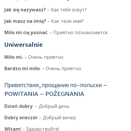
Jak się nazywasz?
– Как тебя зовут?
Jak masz na imię?
– Как твое имя?
Miło mi cię poznać
. – Приятно познакомится.
Uniwersalnie
Miło mi.
– Очень приятно
Bardzo mi miło
. – Очень приятно.
Приветствия, прощание по-польски –
POWITANIA – POŻEGNANIA
Dzień dobry
– Добрый день
Dobry wieczór
– Добрый вечер
Witam
! – Здравствуйте!