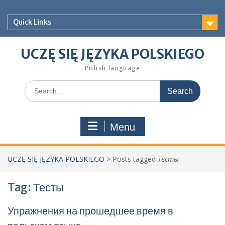
Skip
to
Quick Links
content
UCZĘ SIĘ JĘZYKA POLSKIEGO
Polish language
Search
for:
Menu
UCZĘ SIĘ JĘZYKA POLSKIEGO
>
Posts tagged
Тесты
Tag:
Тесты
Упражнения на прошедшее время в