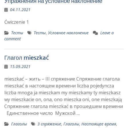
Упражнения на условное наклонение
04.11.2021
Ćwiczenie 1
Тесты
Тесты
,
Условное наклонение
Leave a
comment
Глагол mieszkać
15.09.2021
mieszkać – жить – III спряжение Спряжение глагола
mieszkać в настоящем времени liczba pojedyncza
liczba mnoga ja mieszkam my mieszkamy ty mieszkasz
wy mieszkacie on, ona, ono mieszka oni, one mieszkają
Спряжение глагола mieszkać в прошедшем времени
Единственное число Мужской
…
Глаголы
3 спряжение
,
Глаголы
,
Настоящее время
,