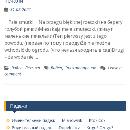
печали
31.08.2021
~ Psie smutki ~ Na brzegu błękitnej rzeczki (на берегу
голубой речки)Mieszkają małe smuteczki. (живут
маленькие печальки)Ten pierwszy jest z tego
powodu, (первая по тому поводу)Że nie można
wchodzić do ogrodu, (что нельзя входить в сад)Drugi
– że woda nie
…
Видео
,
Лексика
Видео
,
Стихотворение
Leave a
comment
Падежи
Именительный падеж — Mianownik — Kto? Co?
Родительный падеж — Dopełniacz — Kogo? Czego?