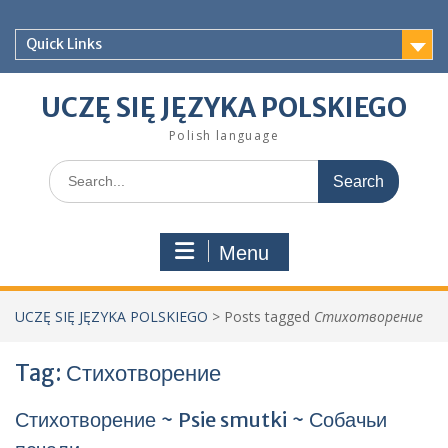
Skip
to
Quick Links
content
UCZĘ SIĘ JĘZYKA POLSKIEGO
Polish language
Search
for:
Menu
UCZĘ SIĘ JĘZYKA POLSKIEGO
>
Posts tagged
Стихотворение
Tag:
Стихотворение
Стихотворение ~ Psie smutki ~ Собачьи