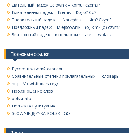
Дательный падеж Celownik – komu? czemu?
Винительный падеж – Biernik – Kogo? Co?
Творительный падеж — Narzędnik — Kim? Czym?
Предложный падеж – Miejscownik – (o) kim? (o) czym?
Звательный падеж – в польском языке — wołacz
Полезные ссылки
Русско-польский словарь
Сравнительные степени прилагательных — словарь
https://pl.wiktionary.org/
Произношение слов
polski.info
Польская пунктуация
SŁOWNIK JĘZYKA POLSKIEGO
Pages